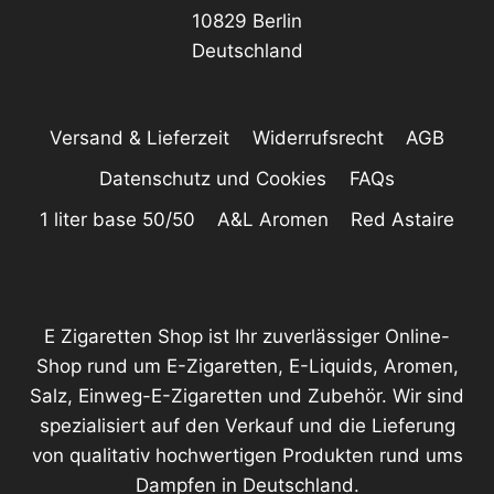
10829 Berlin
o
Deutschland
n
H
a
Versand & Lieferzeit
Widerrufsrecht
AGB
l
c
Datenschutz und Cookies
FAQs
y
1 liter base 50/50
A&L Aromen
Red Astaire
o
n
H
a
E Zigaretten Shop ist Ihr zuverlässiger Online-
z
Shop rund um E-Zigaretten, E-Liquids, Aromen,
e
Salz, Einweg-E-Zigaretten und Zubehör. Wir sind
M
spezialisiert auf den Verkauf und die Lieferung
e
von qualitativ hochwertigen Produkten rund ums
n
Dampfen in Deutschland.