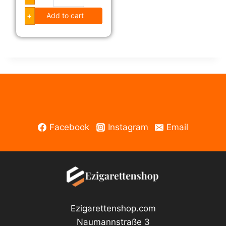
-
+
Add to cart
J
u
i
c
e
G
i
n
Facebook
Instagram
Email
s
A
d
d
i
c
Ezigarettenshop.com
t
Naumannstraße 3
i