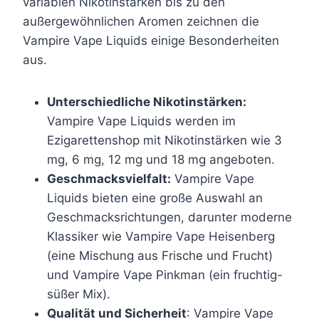
variablen Nikotinstärken bis zu den
u
u
ö
ö
außergewöhnlichen Aromen zeichnen die
f
f
n
n
Vampire Vape Liquids einige Besonderheiten
.
.
n
n
aus.
D
D
e
e
i
i
n
n
e
e
Unterschiedliche Nikotinstärken:
a
a
O
O
Vampire Vape Liquids werden im
u
u
p
p
Ezigarettenshop mit Nikotinstärken wie 3
f
f
t
t
mg, 6 mg, 12 mg und 18 mg angeboten.
d
d
i
i
Geschmacksvielfalt:
Vampire Vape
e
e
o
o
Liquids bieten eine große Auswahl an
r
r
n
n
Geschmacksrichtungen, darunter moderne
P
P
e
e
Klassiker wie Vampire Vape Heisenberg
r
r
n
n
(eine Mischung aus Frische und Frucht)
o
o
k
k
und Vampire Vape Pinkman (ein fruchtig-
d
d
ö
ö
süßer Mix).
u
u
n
n
Qualität und Sicherheit
: Vampire Vape