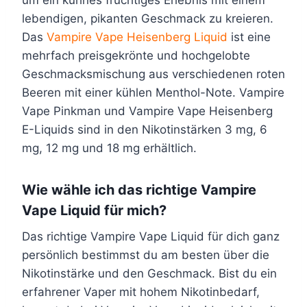
um ein kühnes fruchtiges Erlebnis mit einem
d
d
e
e
lebendigen, pikanten Geschmack zu kreieren.
e
e
i
i
Das
Vampire Vape Heisenberg Liquid
ist eine
n
n
t
t
mehrfach preisgekrönte und hochgelobte
e
e
Geschmacksmischung aus verschiedenen roten
g
g
Beeren mit einer kühlen Menthol-Note. Vampire
e
e
Vape Pinkman und Vampire Vape Heisenberg
w
w
E-Liquids sind in den Nikotinstärken 3 mg, 6
ä
ä
mg, 12 mg und 18 mg erhältlich.
h
h
l
l
Wie wähle ich das richtige Vampire
t
t
Vape Liquid für mich?
w
w
Das richtige Vampire Vape Liquid für dich ganz
e
e
persönlich bestimmst du am besten über die
r
r
Nikotinstärke und den Geschmack. Bist du ein
d
d
erfahrener Vaper mit hohem Nikotinbedarf,
e
e