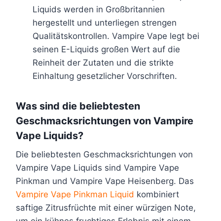
k
k
n
n
Liquids werden in Großbritannien
t
t
e
e
hergestellt und unterliegen strengen
s
s
n
n
Qualitätskontrollen. Vampire Vape legt bei
e
e
a
a
seinen E-Liquids großen Wert auf die
i
i
u
u
Reinheit der Zutaten und die strikte
t
t
f
f
Einhaltung gesetzlicher Vorschriften.
e
e
d
d
g
g
e
e
Was sind die beliebtesten
e
e
r
r
Geschmacksrichtungen von Vampire
w
w
P
P
Vape Liquids?
ä
ä
r
r
h
h
o
o
Die beliebtesten Geschmacksrichtungen von
l
l
d
d
Vampire Vape Liquids sind Vampire Vape
t
t
u
u
Pinkman und Vampire Vape Heisenberg. Das
w
w
k
k
Vampire Vape Pinkman Liquid
kombiniert
e
e
t
t
saftige Zitrusfrüchte mit einer würzigen Note,
r
r
s
s