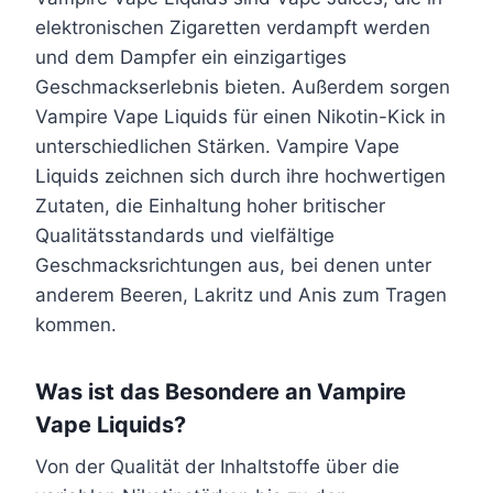
n
n
e
e
elektronischen Zigaretten verdampft werden
a
a
h
h
und dem Dampfer ein einzigartiges
u
u
r
r
Geschmackserlebnis bieten. Außerdem sorgen
f
f
e
e
Vampire Vape Liquids für einen Nikotin-Kick in
.
.
r
r
unterschiedlichen Stärken. Vampire Vape
D
D
e
e
Liquids zeichnen sich durch ihre hochwertigen
i
i
V
V
Zutaten, die Einhaltung hoher britischer
e
e
a
a
Qualitätsstandards und vielfältige
O
O
r
r
Geschmacksrichtungen aus, bei denen unter
p
p
i
i
anderem Beeren, Lakritz und Anis zum Tragen
t
t
a
a
kommen.
i
i
n
n
o
o
t
t
Was ist das Besondere an Vampire
n
n
e
e
Vape Liquids?
e
e
n
n
n
n
Von der Qualität der Inhaltstoffe über die
a
a
k
k