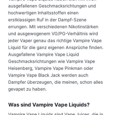
s
s
e
e
ausgefallenen Geschmacksrichtungen und
t
t
s
s
hochwertigen Inhaltsstoffen einen
m
m
e
e
erstklassigen Ruf in der Dampf-Szene
e
e
s
s
errungen. Mit verschiedenen Nikotinstärken
h
h
P
P
und ausgewogenem VG/PG-Verhältnis wird
r
r
r
r
jeder Vaper genau das richtige Vampire Vape
e
e
o
o
Liquid für die ganz eigenen Ansprüche finden.
r
r
d
d
Ausgefallene Vampire Vape Liquid
e
e
u
u
Geschmacksrichtungen wie Vampire Vape
V
V
k
k
Heisenberg, Vampire Vape Pinkman oder
a
a
t
t
Vampire Vape Black Jack werden auch
r
r
w
w
Dampfer überzeugen, die meinen, schon alles
i
i
e
e
gevapet zu haben.
a
a
i
i
n
n
s
s
Was sind Vampire Vape Liquids?
t
t
t
t
e
e
m
m
Vampire Vape Liquids sind Vape Juices, die in