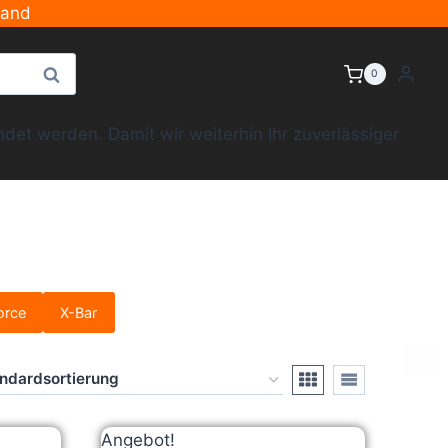
sand
Suche
0
et werden. Damit wir weiterhin Ihr zuverlässiger
orce
X-Bar
Angebot!