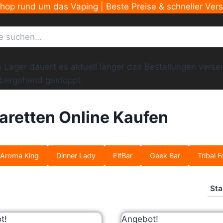
Shop rund um das Vaping | Beste Preise & schneller Ver
ger dauert es aktuell länger das Bestellungen versend
übergehend gestoppt.
aretten Online Kaufen
Aroma King
Dinner Lady
ElfBar
Geek Bar
Tribal F
t!
Angebot!