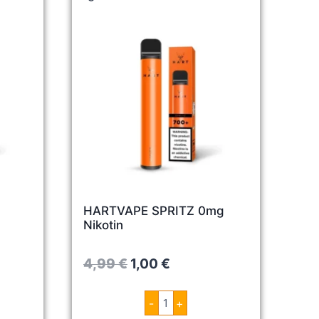
HARTVAPE SPRITZ 0mg
Nikotin
O
C
4,99
€
1,00
€
r
u
H
-
+
i
r
A