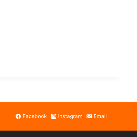
,
0
9
9
€
.
€
.
Facebook
Instagram
Email