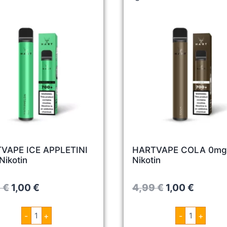
VAPE ICE APPLETINI
HARTVAPE COLA 0mg
Nikotin
Nikotin
O
C
O
C
9
€
1,00
€
4,99
€
1,00
€
r
u
r
u
H
H
-
+
-
+
i
r
i
r
A
A