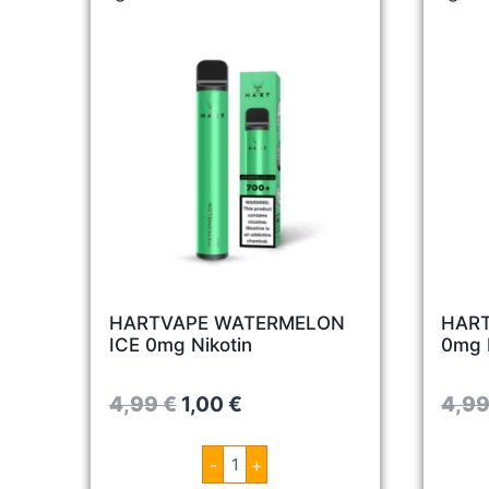
HARTVAPE WATERMELON
HART
ICE 0mg Nikotin
0mg 
O
C
4,99
€
1,00
€
4,9
r
u
H
-
+
i
r
A