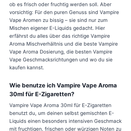
A
ob es frisch oder fruchtig werden soll. Aber
0
o
r
vorsichtig: Für den puren Genuss sind Vampire
m
m
o
Vape Aromen zu bissig – sie sind nur zum
l
a
m
Mischen eigener E-Liquids gedacht. Hier
M
3
a
erfährst du alles über das richtige Vampire
e
0
3
Aroma Mischverhältnis und die beste Vampire
n
m
0
Vape Aroma Dosierung, die besten Vampire
g
l
m
Vape Geschmacksrichtungen und wo du sie
e
M
l
kaufen kannst.
e
V
n
a
g
Wie benutze ich Vampire Vape Aroma
m
e
30ml für E-Zigaretten?
p
i
Vampire Vape Aroma 30ml für E-Zigaretten
r
benutzt du, um deinen selbst gemischten E-
e
Liquids einen besonders intensiven Geschmack
V
mit fruchtigen, frischen oder würzigen Noten zu