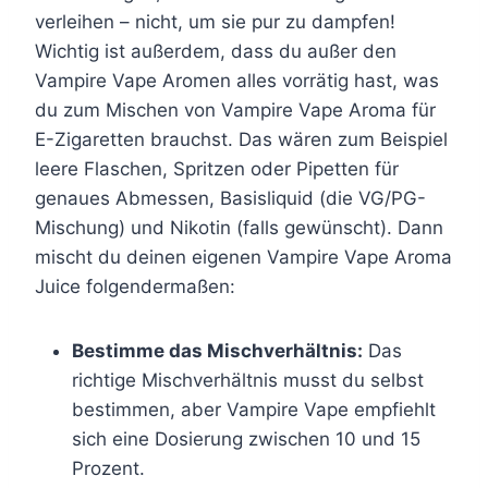
a
verleihen – nicht, um sie pur zu dampfen!
p
Wichtig ist außerdem, dass du außer den
e
Vampire Vape Aromen alles vorrätig hast, was
M
du zum Mischen von Vampire Vape Aroma für
e
E-Zigaretten brauchst. Das wären zum Beispiel
n
leere Flaschen, Spritzen oder Pipetten für
g
genaues Abmessen, Basisliquid (die VG/PG-
e
Mischung) und Nikotin (falls gewünscht). Dann
mischt du deinen eigenen Vampire Vape Aroma
Juice folgendermaßen:
Bestimme das Mischverhältnis:
Das
richtige Mischverhältnis musst du selbst
bestimmen, aber Vampire Vape empfiehlt
sich eine Dosierung zwischen 10 und 15
Prozent.