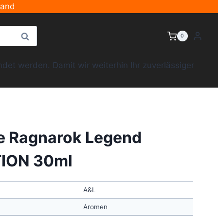
sand
Suche
0
et werden. Damit wir weiterhin Ihr zuverlässiger
e Ragnarok Legend
ION 30ml
A&L
Aromen