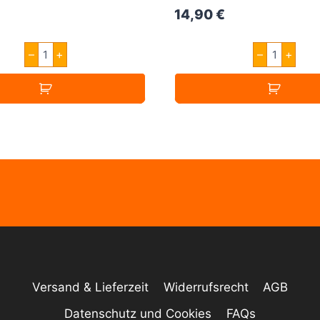
14,90
€
Vampire
Vampire
–
+
–
+
Vape
Vape
Virginia
Banoffee
30ml
Pie
Menge
30ml
Menge
Versand & Lieferzeit
Widerrufsrecht
AGB
Datenschutz und Cookies
FAQs