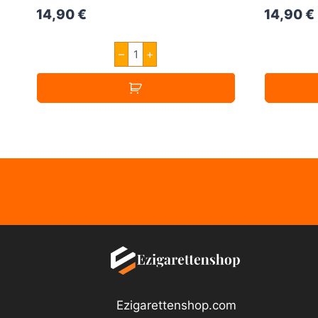
14,90
€
14,90
€
Vampire
–
+
Vape
Cool
Red
Slush
30ml
Menge
Ezigarettenshop.com