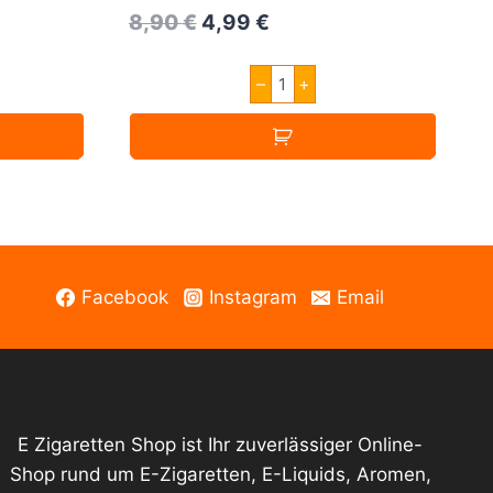
Original
Current
8,90
€
4,99
€
price
price
Jungle
–
+
was:
is:
Wave
Gold
8,90 €.
4,99 €.
Stream
Aroma
10ml
Menge
Facebook
Instagram
Email
E Zigaretten Shop ist Ihr zuverlässiger Online-
Shop rund um E-Zigaretten, E-Liquids, Aromen,