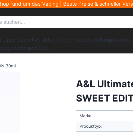
Shop rund um das Vaping | Beste Preise & schneller Ver
ger dauert es aktuell länger das Bestellungen versend
übergehend gestoppt.
ON 30ml
A&L Ultimat
SWEET EDIT
Marke:
Produkttyp: