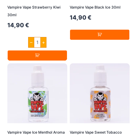
Vampire Vape Strawberry Kiwi
Vampire Vape Black Ice 30ml
30ml
14,90
€
14,90
€
Vampire
–
+
Vape
Strawberry
Kiwi
30ml
Menge
Vampire Vape Ice Menthol Aroma
Vampire Vape Sweet Tobacco