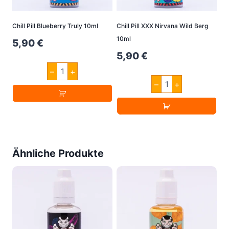
Chill Pill Blueberry Truly 10ml
Chill Pill XXX Nirvana Wild Berg
10ml
5,90
€
5,90
€
Chill
–
+
Pill
Chill
Blueberry
–
+
Pill
Truly
XXX
10ml
Nirvana
Menge
Wild
Berg
10ml
Menge
Ähnliche Produkte