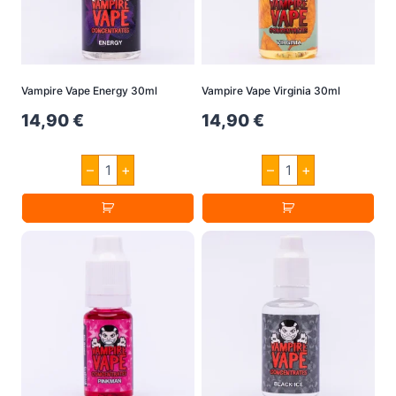
Vampire Vape Energy 30ml
Vampire Vape Virginia 30ml
14,90
€
14,90
€
Vampire
Vampire
–
+
–
+
Vape
Vape
Energy
Virginia
30ml
30ml
Menge
Menge