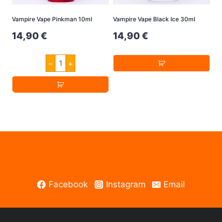
Vampire Vape Pinkman 10ml
Vampire Vape Black Ice 30ml
14,90
€
14,90
€
Vampire
–
+
Vape
Pinkman
10ml
Menge
Facebook
Instagram
Email