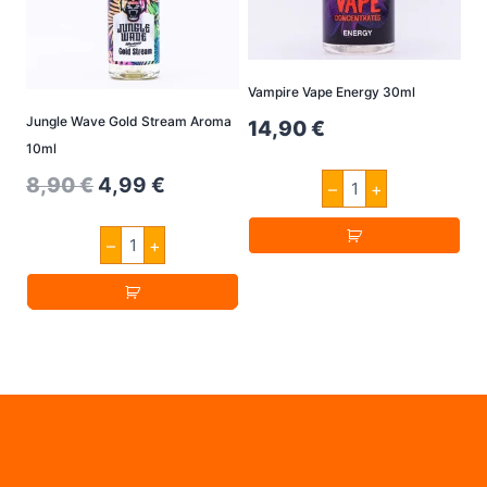
Vampire Vape Energy 30ml
Jungle Wave Gold Stream Aroma
14,90
€
10ml
Vampire
Original
Current
8,90
€
4,99
€
–
+
Vape
Energy
price
price
30ml
Jungle
–
+
was:
is:
Menge
Wave
Gold
8,90 €.
4,99 €.
Stream
Aroma
10ml
Menge