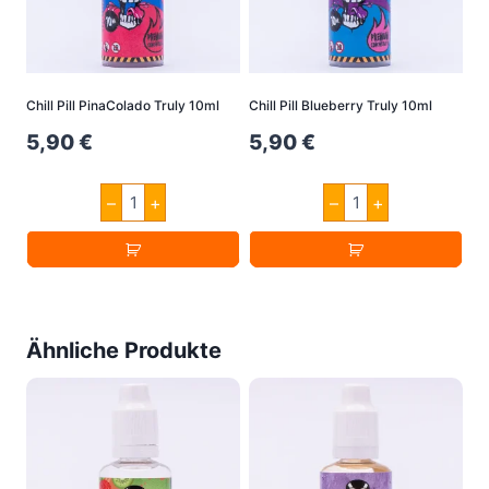
Chill Pill PinaColado Truly 10ml
Chill Pill Blueberry Truly 10ml
5,90
€
5,90
€
Chill
Chill
–
+
–
+
Pill
Pill
PinaColado
Blueberry
Truly
Truly
10ml
10ml
Menge
Menge
Ähnliche Produkte