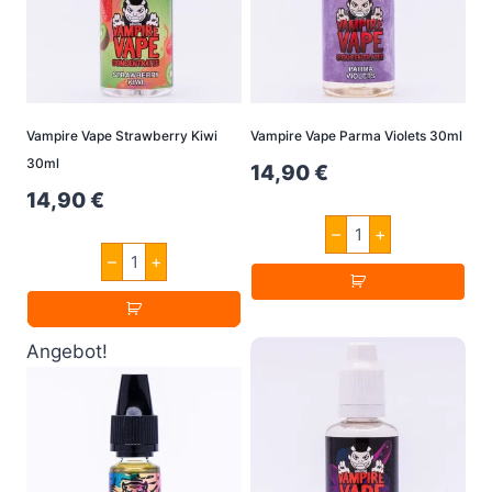
Vampire Vape Strawberry Kiwi
Vampire Vape Parma Violets 30ml
30ml
14,90
€
14,90
€
Vampire
–
+
Vape
Vampire
Parma
–
+
Vape
Violets
Strawberry
30ml
Kiwi
Menge
30ml
Menge
Angebot!