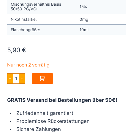
Mischungsverhältnis Basis
15%
50/50 PG/VG:
Nikotinstärke:
0mg
Flaschengröße:
10ml
5,90
€
Nur noch 2 vorrätig
Chill
–
+
Pill
Energy
Drink
Truly
GRATIS Versand bei Bestellungen über 50€!
10ml
Menge
Zufriedenheit garantiert
Problemlose Rückerstattungen
Sichere Zahlungen