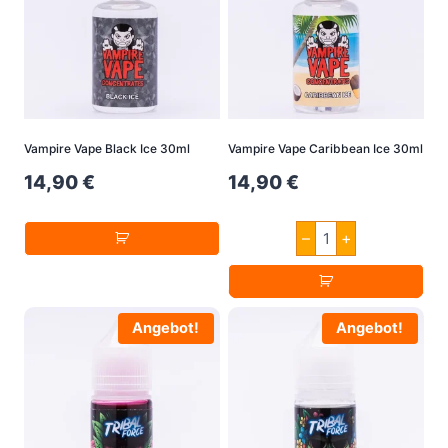
Vampire Vape Black Ice 30ml
Vampire Vape Caribbean Ice 30ml
14,90
€
14,90
€
Vampire
–
+
Vape
Caribbean
Ice
30ml
Menge
Angebot!
Angebot!