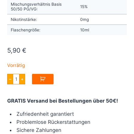
Mischungsverhältnis Basis
15%
50/50 PG/VG:
Nikotinstärke:
0mg
Flaschengröße:
10ml
5,90
€
Vorrätig
Chill
–
+
Pill
Sex
Beat
Two
GRATIS Versand bei Bestellungen über 50€!
Melons
10ml
Menge
Zufriedenheit garantiert
Problemlose Rückerstattungen
Sichere Zahlungen