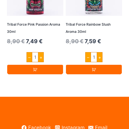
Tribal Force Pink Passion Aroma
Tribal Force Rainbow Slush
30ml
Aroma 30ml
Original
Current
Original
Current
8,90
€
7,49
€
8,90
€
7,59
€
price
price
price
price
Tribal
Tribal
–
+
–
+
was:
is:
was:
is:
Force
Force
Pink
Rainbow
8,90 €.
7,49 €.
8,90 €.
7,59 €.
Passion
Slush
Aroma
Aroma
30ml
30ml
Menge
Menge
Facebook
Instagram
Email