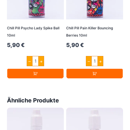
Chill Pill Psycho Lady Spike Ball
Chill Pill Pain Killer Bouncing
10ml
Berries 10ml
5,90
€
5,90
€
Chill
Chill
–
+
–
+
Pill
Pill
Psycho
Pain
Lady
Killer
Spike
Bouncing
Ball
Berries
10ml
10ml
Menge
Menge
Ähnliche Produkte