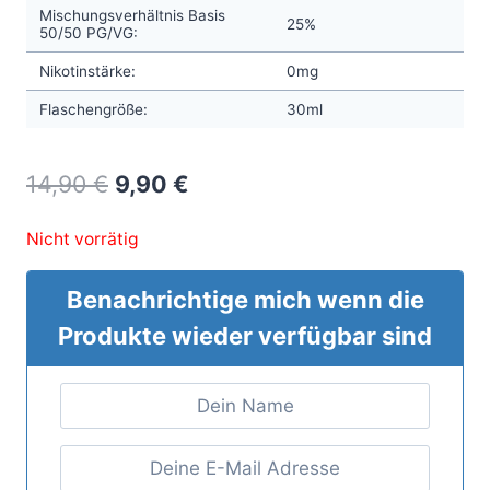
Mischungsverhältnis Basis
25%
50/50 PG/VG:
Nikotinstärke:
0mg
Flaschengröße:
30ml
Original
Current
14,90
€
9,90
€
price
price
Nicht vorrätig
was:
is:
14,90 €.
9,90 €.
Benachrichtige mich wenn die
Produkte wieder verfügbar sind