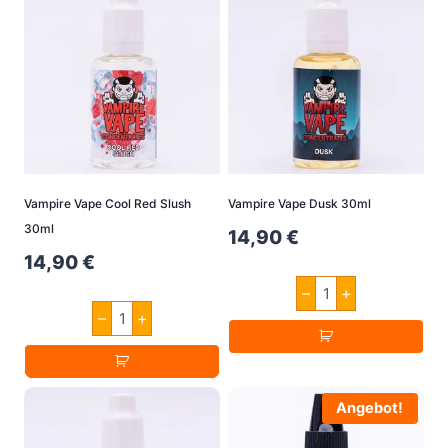
Vampire Vape Cool Red Slush
Vampire Vape Dusk 30ml
30ml
14,90
€
14,90
€
Vampire
–
+
Vape
Vampire
Dusk
–
+
Vape
30ml
Cool
Menge
Red
Slush
30ml
Angebot!
Menge