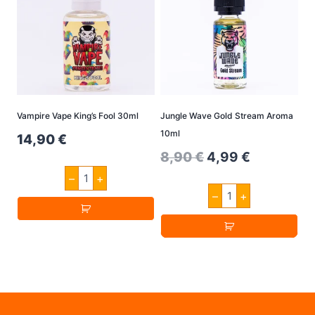
Vampire Vape King’s Fool 30ml
Jungle Wave Gold Stream Aroma
10ml
14,90
€
Original
Current
8,90
€
4,99
€
Vampire
price
price
–
+
Vape
Jungle
King's
–
+
was:
is:
Wave
Fool
Gold
8,90 €.
4,99 €.
30ml
Stream
Menge
Aroma
10ml
Menge