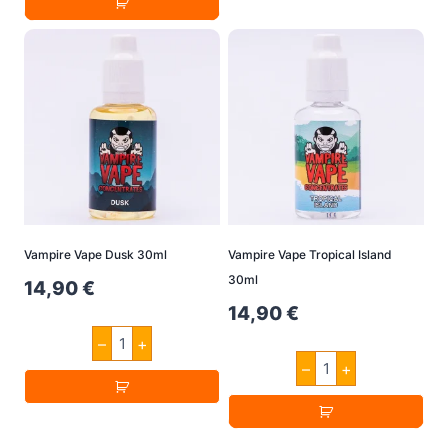
Aroma
30ml
Menge
Vampire Vape Dusk 30ml
Vampire Vape Tropical Island
30ml
14,90
€
14,90
€
Vampire
–
+
Vape
Vampire
Dusk
–
+
Vape
30ml
Tropical
Menge
Island
30ml
Menge