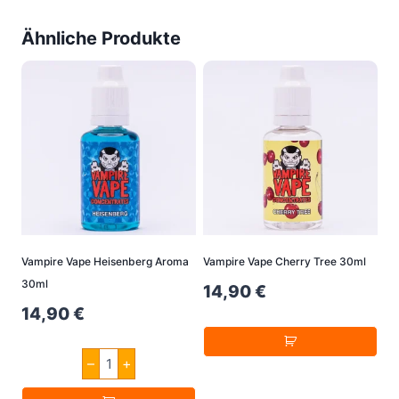
Ähnliche Produkte
Vampire Vape Heisenberg Aroma
Vampire Vape Cherry Tree 30ml
30ml
14,90
€
14,90
€
Vampire
–
+
Vape
Heisenberg