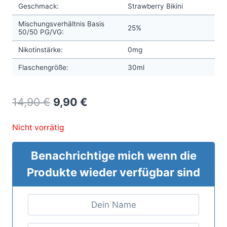
Geschmack:
Strawberry Bikini
Mischungsverhältnis Basis
25%
50/50 PG/VG:
Nikotinstärke:
0mg
Flaschengröße:
30ml
Original
Current
14,90
€
9,90
€
price
price
Nicht vorrätig
was:
is:
14,90 €.
9,90 €.
Benachrichtige mich wenn die
Produkte wieder verfügbar sind