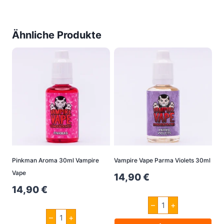
Ähnliche Produkte
Pinkman Aroma 30ml Vampire
Vampire Vape Parma Violets 30ml
Vape
14,90
€
14,90
€
Vampire
–
+
Vape
Pinkman
Parma
–
+
Aroma