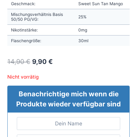
Geschmack:
Sweet Sun Tan Mango
Mischungsverhältnis Basis
25%
50/50 PG/VG:
Nikotinstärke:
0mg
Flaschengröße:
30ml
Original
Current
14,90
€
9,90
€
price
price
Nicht vorrätig
was:
is:
14,90 €.
9,90 €.
Benachrichtige mich wenn die
Produkte wieder verfügbar sind