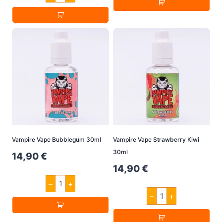
Violets
30ml
30ml
Vampire
Menge
Vape
Menge
Vampire Vape Bubblegum 30ml
Vampire Vape Strawberry Kiwi
30ml
14,90
€
14,90
€
Vampire
–
+
Vape
Vampire
Bubblegum
–
+
Vape
30ml
Strawberry
Menge
Kiwi