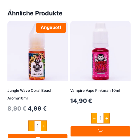
Ähnliche Produkte
Angebot!
Jungle Wave Coral Beach
Vampire Vape Pinkman 10ml
Aroma10ml
14,90
€
Original
Current
8,90
€
4,99
€
Vampire
price
price
–
+
Vape
Jungle
Pinkman
–
+
was:
is:
Wave
10ml
Coral
8,90 €.
4,99 €.
Menge