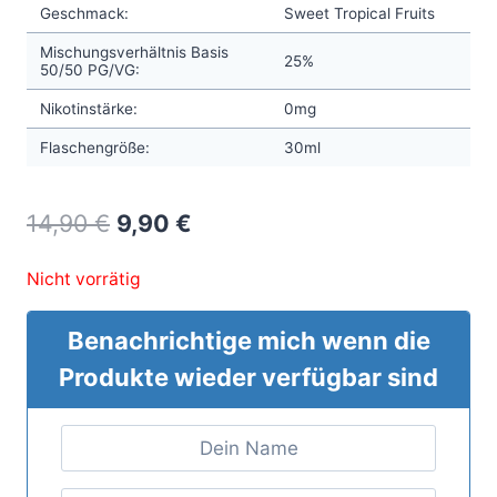
Geschmack:
Sweet Tropical Fruits
Mischungsverhältnis Basis
25%
50/50 PG/VG:
Nikotinstärke:
0mg
Flaschengröße:
30ml
Original
Current
14,90
€
9,90
€
price
price
Nicht vorrätig
was:
is:
14,90 €.
9,90 €.
Benachrichtige mich wenn die
Produkte wieder verfügbar sind