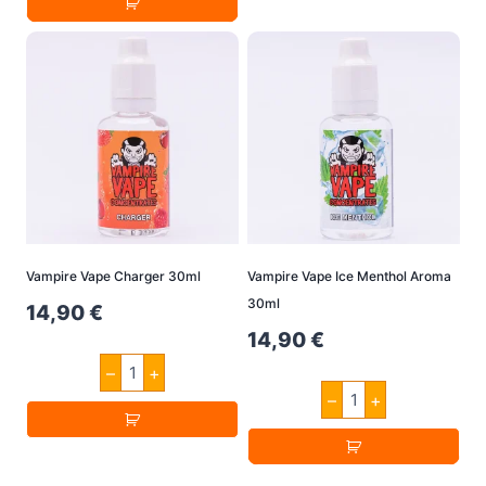
Beach
Aroma10ml
Menge
Vampire Vape Charger 30ml
Vampire Vape Ice Menthol Aroma
30ml
14,90
€
14,90
€
Vampire
–
+
Vape
Vampire
Charger
–
+
Vape
30ml
Ice
Menge
Menthol
Aroma
30ml