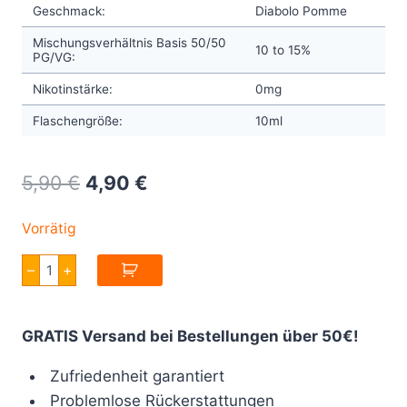
Geschmack:
Diabolo Pomme
Mischungsverhältnis Basis 50/50
10 to 15%
PG/VG:
Nikotinstärke:
0mg
Flaschengröße:
10ml
Original
Current
5,90
€
4,90
€
price
price
Vorrätig
was:
is:
Full
–
+
5,90 €.
4,90 €.
Moon
Diabolo
Pomme
Aroma
GRATIS Versand bei Bestellungen über 50€!
10ml
Menge
Zufriedenheit garantiert
Problemlose Rückerstattungen