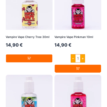
Vampire Vape Cherry Tree 30ml
Vampire Vape Pinkman 10ml
14,90
€
14,90
€
Vampire
–
+
Vape
Pinkman
10ml
Menge