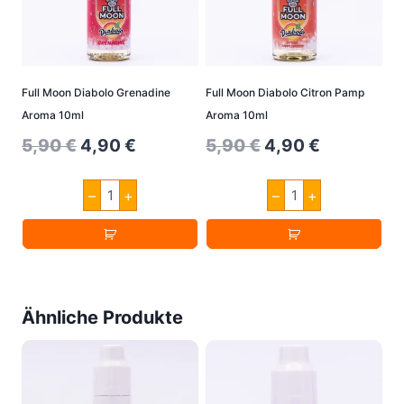
Full Moon Diabolo Grenadine
Full Moon Diabolo Citron Pamp
Aroma 10ml
Aroma 10ml
Original
Current
Original
Current
5,90
€
4,90
€
5,90
€
4,90
€
price
price
price
price
Full
Full
–
+
–
+
was:
is:
was:
is:
Moon
Moon
Diabolo
Diabolo
5,90 €.
4,90 €.
5,90 €.
4,90 €.
Grenadine
Citron
Aroma
Pamp
10ml
Aroma
Menge
10ml
Menge
Ähnliche Produkte