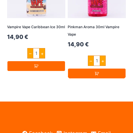
Vampire Vape Caribbean Ice 30ml
Pinkman Aroma 30ml Vampire
Vape
14,90
€
14,90
€
Vampire
–
+
Vape
Pinkman
Caribbean
–
+
Aroma
Ice
30ml
30ml
Vampire
Menge
Vape
Menge