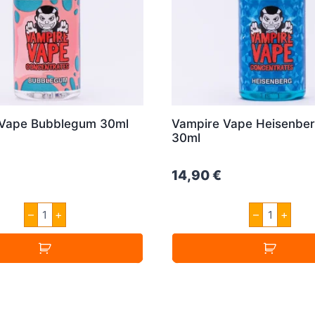
 Vape Bubblegum 30ml
Vampire Vape Heisenbe
30ml
14,90
€
Vampire
Vampire
–
+
–
+
Vape
Vape
Bubblegum
Heisenbe
30ml
Aroma
Menge
30ml
Menge