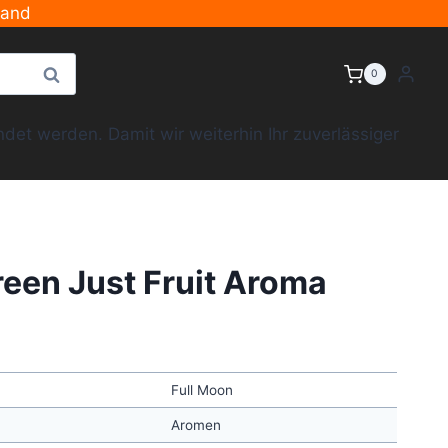
sand
Suche
0
et werden. Damit wir weiterhin Ihr zuverlässiger
reen Just Fruit Aroma
Full Moon
Aromen