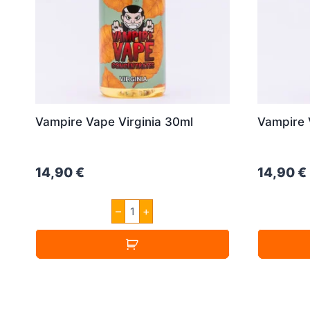
Vampire Vape Virginia 30ml
Vampire
14,90
€
14,90
€
Vampire
–
+
Vape
Virginia
30ml
Menge