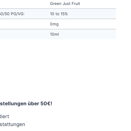
Green Just Fruit
 50/50 PG/VG:
10 to 15%
0mg
10ml
nt
€.
stellungen über 50€!
iert
stattungen