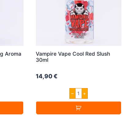
rg Aroma
Vampire Vape Cool Red Slush
30ml
14,90
€
Vampire
–
+
Vape
rg
Cool
Red
Slush
30ml
Menge