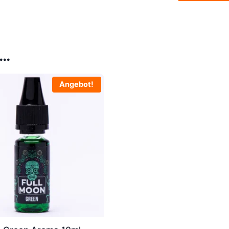
 …
Angebot!