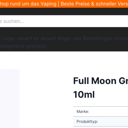
Shop rund um das Vaping | Beste Preise & schneller Ver
ger dauert es aktuell länger das Bestellungen versend
übergehend gestoppt.
Full Moon G
10ml
Marke:
Produkttyp: