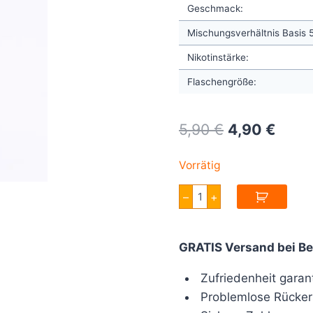
Geschmack:
Mischungsverhältnis Basis
Nikotinstärke:
Flaschengröße:
Original
Curre
5,90
€
4,90
€
price
price
Vorrätig
was:
is:
Full
–
+
5,90 €.
4,90 
Moon
Green
Just
Fruit
GRATIS Versand bei Be
Aroma
10ml
Menge
Zufriedenheit garant
Problemlose Rücker