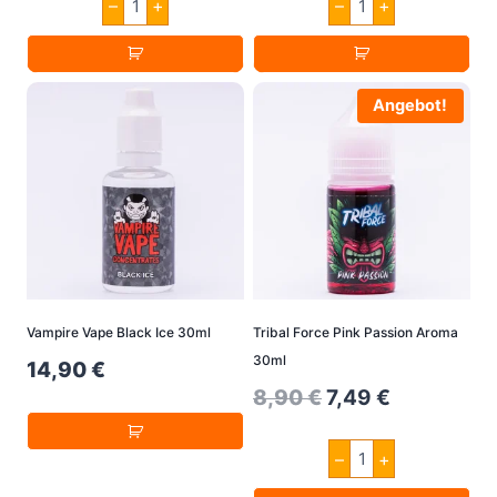
–
+
–
+
Aroma
Vape
30ml
Cool
Vampire
Red
Vape
Slush
Menge
30ml
Angebot!
Menge
Vampire Vape Black Ice 30ml
Tribal Force Pink Passion Aroma
30ml
14,90
€
Original
Current
8,90
€
7,49
€
price
price
Tribal
–
+
was:
is:
Force
Pink
8,90 €.
7,49 €.