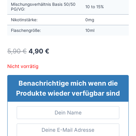
Mischungsverhältnis Basis 50/50
10 to 15%
PG/VG:
Nikotinstärke:
0mg
Flaschengröße:
10ml
Original
Current
5,90
€
4,90
€
price
price
Nicht vorrätig
was:
is:
5,90 €.
4,90 €.
Benachrichtige mich wenn die
Produkte wieder verfügbar sind