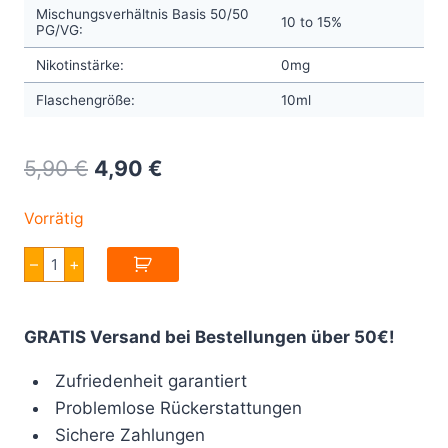
Mischungsverhältnis Basis 50/50
10 to 15%
PG/VG:
Nikotinstärke:
0mg
Flaschengröße:
10ml
Original
Current
5,90
€
4,90
€
price
price
Vorrätig
was:
is:
Full
–
+
5,90 €.
4,90 €.
Moon
Maya
Luna
Aroma
GRATIS Versand bei Bestellungen über 50€!
10ml
Menge
Zufriedenheit garantiert
Problemlose Rückerstattungen
Sichere Zahlungen