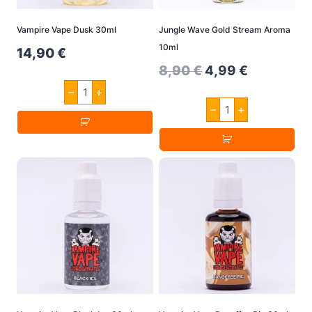
Vampire Vape Dusk 30ml
Jungle Wave Gold Stream Aroma
10ml
14,90
€
Original
Current
8,90
€
4,99
€
Vampire
price
price
–
+
Vape
Jungle
Dusk
–
+
was:
is:
Wave
30ml
Gold
8,90 €.
4,99 €.
Menge
Stream
Aroma
10ml
Menge