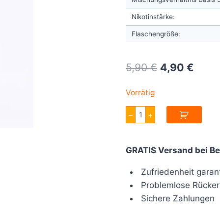
Nikotinstärke:
Flaschengröße:
Original
Curre
5,90
€
4,90
€
price
price
Vorrätig
was:
is:
Full
–
+
5,90 €.
4,90 
Moon
Rainbow
Aroma
10ml
GRATIS Versand bei Be
Menge
Zufriedenheit garant
Problemlose Rücker
Sichere Zahlungen