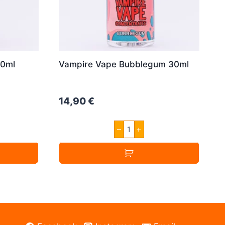
30ml
Vampire Vape Bubblegum 30ml
14,90
€
Vampire
–
+
Vape
Bubblegum
30ml
Menge