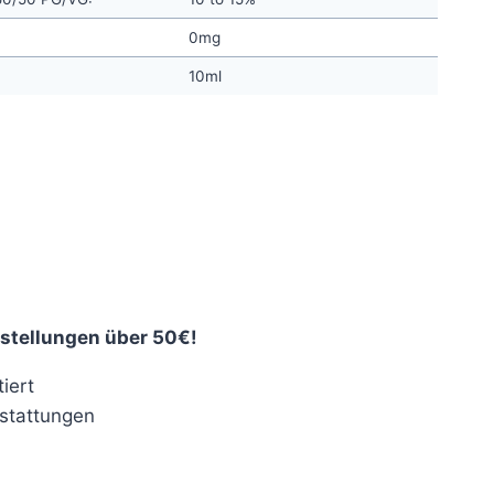
0mg
10ml
nt
€.
stellungen über 50€!
iert
stattungen