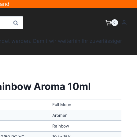
sand
Suche
0
et werden. Damit wir weiterhin Ihr zuverlässiger
Rainbow Aroma 10ml
Full Moon
Aromen
Rainbow
 50/50 PG/VG:
10 to 15%