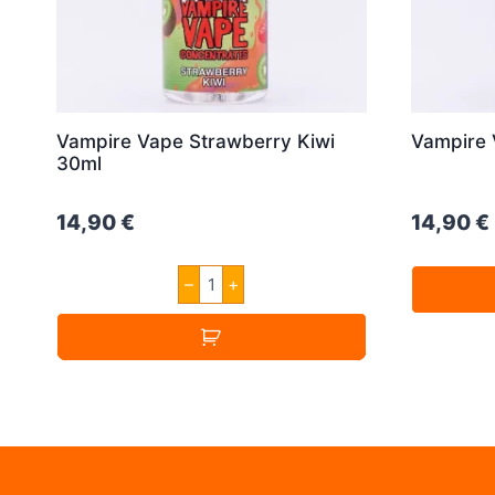
Vampire Vape Strawberry Kiwi
Vampire 
30ml
14,90
€
14,90
€
Vampire
–
+
Vape
Strawberry
Kiwi
30ml
Menge