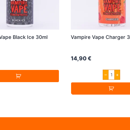
Vape Black Ice 30ml
Vampire Vape Charger 
14,90
€
Vampire
–
+
Vape
Charger
30ml
Menge