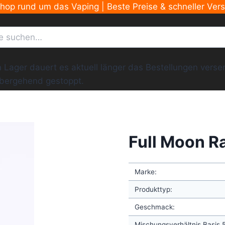
Shop rund um das Vaping | Beste Preise & schneller Ver
ger dauert es aktuell länger das Bestellungen versend
übergehend gestoppt.
Full Moon 
Marke:
Produkttyp:
Geschmack:
Mischungsverhältnis Basis