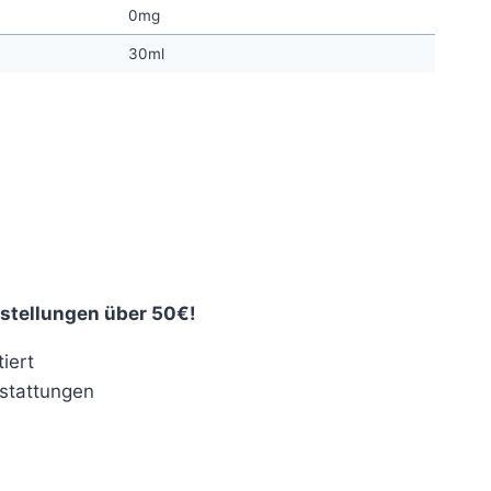
0mg
30ml
stellungen über 50€!
iert
stattungen