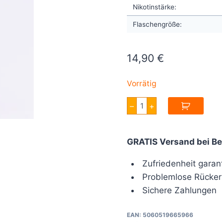
Nikotinstärke:
Flaschengröße:
14,90
€
Vorrätig
Vampire
–
+
Vape
Charger
30ml
Menge
GRATIS Versand bei Be
Zufriedenheit garant
Problemlose Rücker
Sichere Zahlungen
EAN:
5060519665966