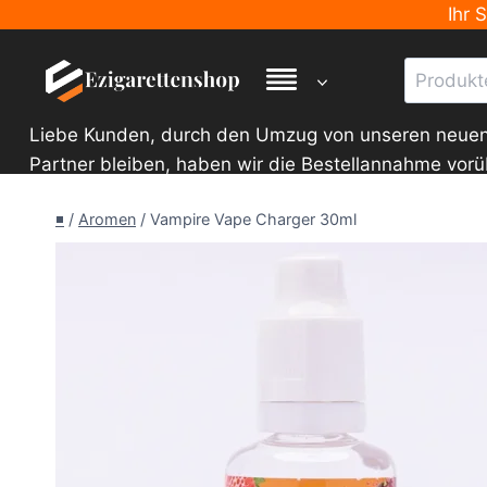
Zum
Ihr 
Inhalt
Suche
springen
nach:
Liebe Kunden, durch den Umzug von unseren neuen La
Partner bleiben, haben wir die Bestellannahme vor
◾
/
Aromen
/
Vampire Vape Charger 30ml