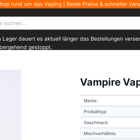
Shop rund um das Vaping | Beste Preise & schneller Ver
ger dauert es aktuell länger das Bestellungen versend
übergehend gestoppt.
Vampire Va
Marke:
Produkttyp:
Geschmack:
Mischverhältnis: