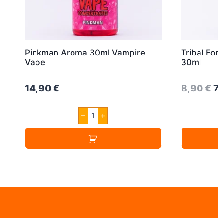
Pinkman Aroma 30ml Vampire
Tribal F
Vape
30ml
O
14,90
€
8,90
€
p
Pinkman
–
+
w
Aroma
30ml
8
Vampire
Vape
Menge