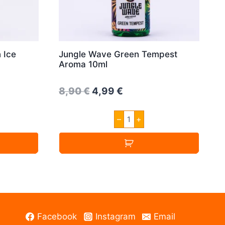
 Ice
Jungle Wave Green Tempest
Aroma 10ml
Original
Current
8,90
€
4,99
€
price
price
Jungle
–
+
was:
is:
Wave
n
Green
8,90 €.
4,99 €.
Tempest
Aroma
10ml
Menge
Facebook
Instagram
Email