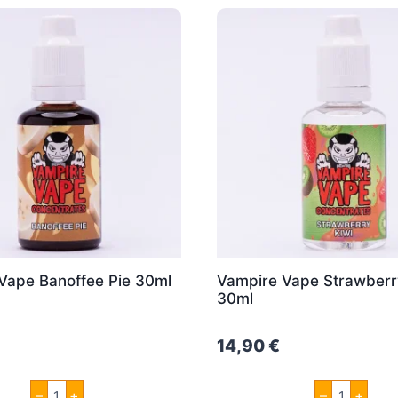
Vape Banoffee Pie 30ml
Vampire Vape Strawberr
30ml
14,90
€
Vampire
Vampire
–
+
–
+