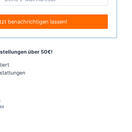
stellungen über 50€!
iert
stattungen
3
ape