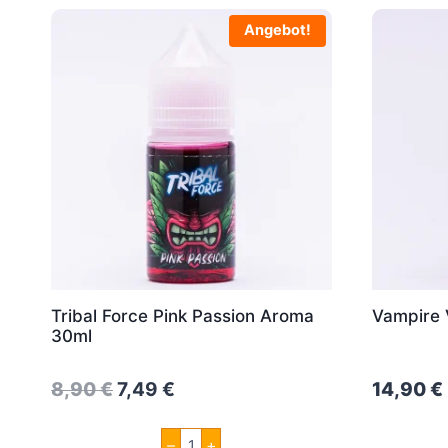
Angebot!
Tribal Force Pink Passion Aroma
Vampire 
30ml
Original
Current
8,90
€
7,49
€
14,90
€
price
price
Tribal
–
+