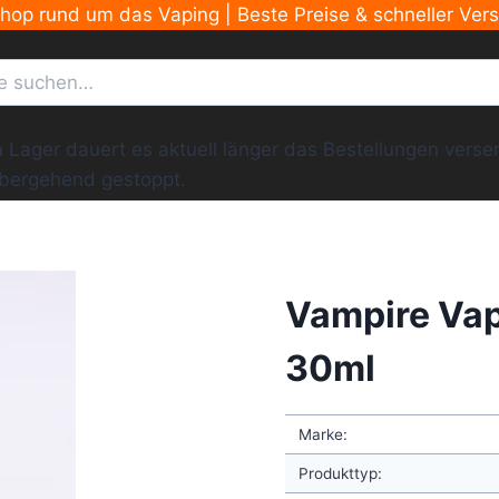
Shop rund um das Vaping | Beste Preise & schneller Ver
ger dauert es aktuell länger das Bestellungen versend
übergehend gestoppt.
Vampire Va
30ml
Marke:
Produkttyp: