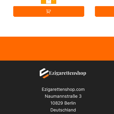
was:
is:
Force
Pink
8,90 €.
7,49 €.
Passion
Aroma
30ml
Menge
Ezigarettenshop.com
Naumannstraße 3
10829 Berlin
Deutschland