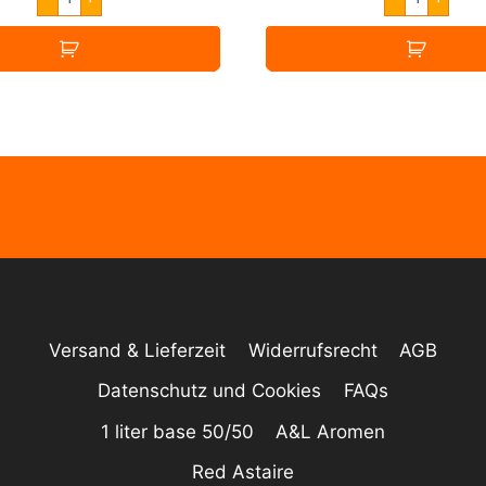
Vape
Vape
Banoffee
Strawber
Pie
Kiwi
30ml
30ml
Menge
Menge
Versand & Lieferzeit
Widerrufsrecht
AGB
Datenschutz und Cookies
FAQs
1 liter base 50/50
A&L Aromen
Red Astaire