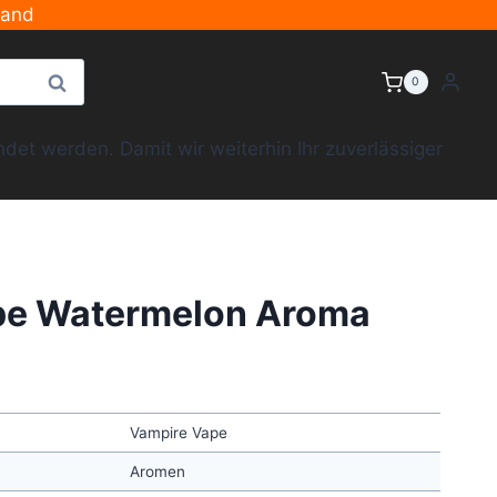
sand
Suche
0
et werden. Damit wir weiterhin Ihr zuverlässiger
pe Watermelon Aroma
Vampire Vape
Aromen