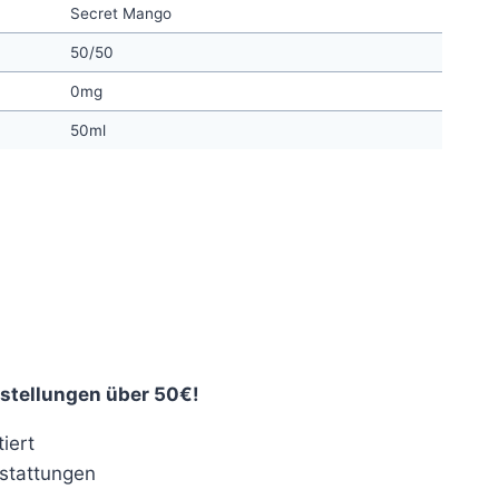
Secret Mango
50/50
0mg
50ml
stellungen über 50€!
iert
stattungen