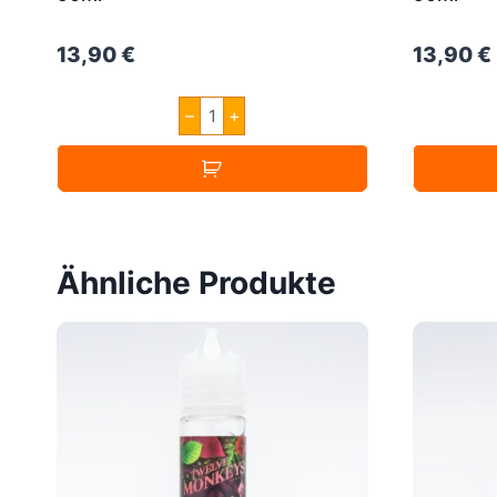
13,90
€
13,90
€
A&L
–
+
Les
Créations
Cinematik
50ml
Menge
Ähnliche Produkte