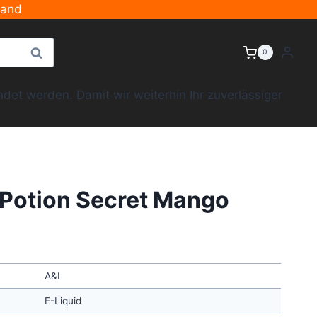
sand
Suche
0
et werden. Damit wir weiterhin Ihr zuverlässiger
Potion Secret Mango
A&L
E-Liquid