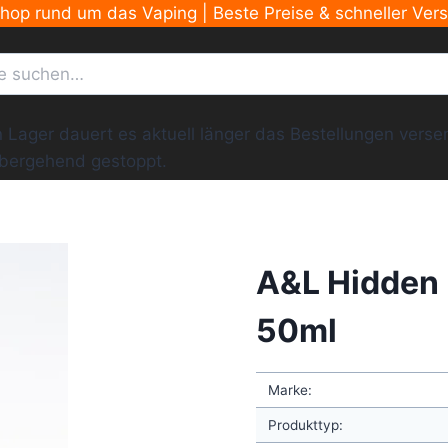
Shop rund um das Vaping | Beste Preise & schneller Ver
ger dauert es aktuell länger das Bestellungen versend
übergehend gestoppt.
A&L Hidden 
50ml
Marke:
Produkttyp: