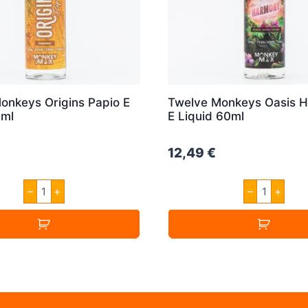
onkeys Origins Papio E
Twelve Monkeys Oasis 
0ml
E Liquid 60ml
12,49
€
Twelve
Twelve
–
+
–
+
Monkeys
Monkeys
Origins
Oasis
Papio
Harmony
E
E
Liquid
Liquid
50ml
60ml
Menge
Menge