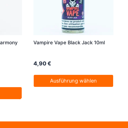
Harmony
Vampire Vape Black Jack 10ml
4,90
€
Ausführung wählen
Dieses
Produkt
weist
mehrere
Varianten