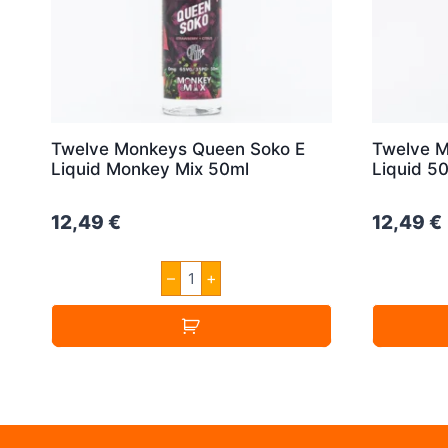
Twelve Monkeys Queen Soko E
Twelve M
Liquid Monkey Mix 50ml
Liquid 5
12,49
€
12,49
€
Twelve
–
+
Monkeys
Queen
Soko
E
Liquid
Monkey
Mix
50ml
Menge