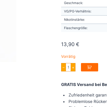
Geschmack:
VG/PG-Verhältnis:
Nikotinstärke:
Flaschengröße:
13,90
€
Vorrätig
A&L
–
+
Hidden
Potion
Secret
Mango
GRATIS Versand bei Be
50ml
Menge
Zufriedenheit garant
Problemlose Rücker