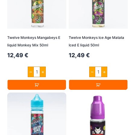
Twelve Monkeys Mangabeys E
Twelve Monkeys Ice Age Matata
liquid Monkey Mix 50ml
Iced E liquid 50ml
12,49
€
12,49
€
Twelve
Twelve
–
+
–
+
Monkeys
Monkeys
Mangabeys
Ice
E
Age
liquid
Matata
Monkey
Iced
Mix
E
50ml
liquid
Menge
50ml
Menge