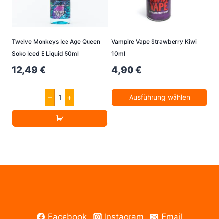
Twelve Monkeys Ice Age Queen
Vampire Vape Strawberry Kiwi
Soko Iced E Liquid 50ml
10ml
12,49
€
4,90
€
Twelve
–
+
Ausführung wählen
Monkeys
Ice
Dieses
Age
Produkt
Queen
Soko
weist
Iced
E
mehrere
Liquid
Varianten
50ml
Menge
auf.
Die
Optionen
Facebook
Instagram
Email
können