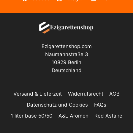
auf
der
Produktseite
gewählt
werden
Ezigarettenshop.com
Naumannstraße 3
10829 Berlin
Deutschland
Versand & Lieferzeit
Widerrufsrecht
AGB
Datenschutz und Cookies
FAQs
1 liter base 50/50
A&L Aromen
Red Astaire