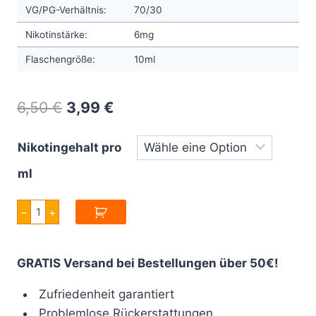
VG/PG-Verhältnis:
70/30
Nikotinstärke:
6mg
Flaschengröße:
10ml
Original
Current
6,50
€
3,99
€
price
price
Nikotingehalt pro
was:
is:
ml
6,50 €.
3,99 €.
Halo
–
+
Longhorn
10ml
Menge
GRATIS Versand bei Bestellungen über 50€!
Zufriedenheit garantiert
Problemlose Rückerstattungen