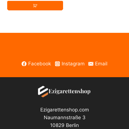
Dieses
Zen
Produkt
E
Liquid
weist
50ml
Menge
mehrere
Varianten
auf.
Die
Optionen
Facebook
Instagram
Email
können
auf
der
Produktseite
gewählt
werden
Ezigarettenshop.com
Naumannstraße 3
10829 Berlin