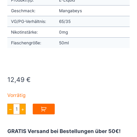
Geschmack:
Mangabeys
VG/PG-Verhältnis:
65/35
Nikotinstärke:
0mg
Flaschengröße:
50ml
12,49
€
Vorrätig
Twelve
–
+
Monkeys
Mangabeys
E
liquid
GRATIS Versand bei Bestellungen über 50€!
Monkey