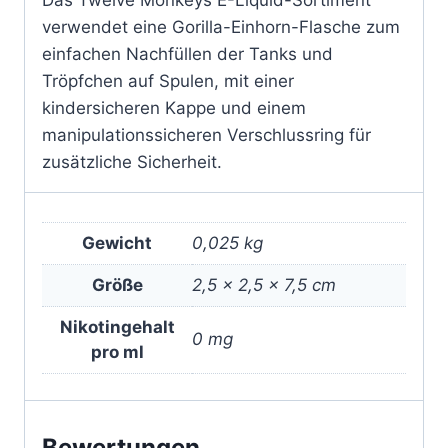
Das Twelve Monkeys E-Liquid-Sortiment
verwendet eine Gorilla-Einhorn-Flasche zum
einfachen Nachfüllen der Tanks und
Tröpfchen auf Spulen, mit einer
kindersicheren Kappe und einem
manipulationssicheren Verschlussring für
zusätzliche Sicherheit.
Gewicht
0,025 kg
Größe
2,5 × 2,5 × 7,5 cm
Nikotingehalt
0 mg
pro ml
Bewertungen