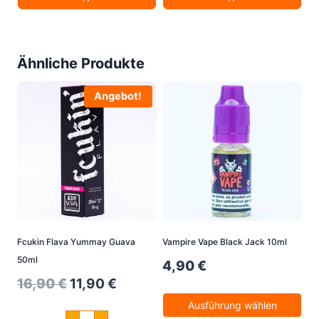
Liquid
Life
Monkey
E
Mix
Liquid
50ml
Monkey
Menge
Mix
Ähnliche Produkte
50ml
Menge
Angebot!
Fcukin Flava Yummay Guava
Vampire Vape Black Jack 10ml
50ml
4,90
€
Original
Current
16,90
€
11,90
€
price
price
Ausführung wählen
Fcukin