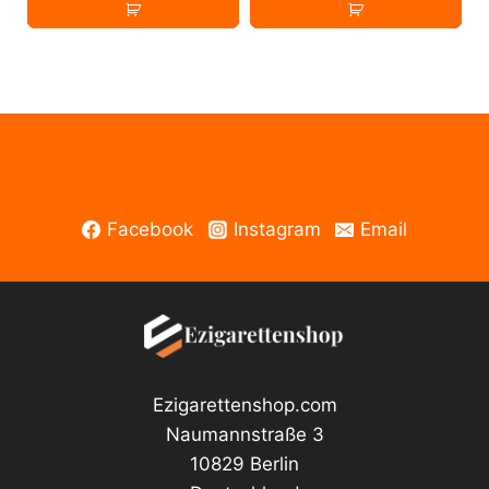
Papio
Age
E
Queen
Liquid
Soko
50ml
Iced
Menge
E
Liquid
50ml
Menge
Facebook
Instagram
Email
Ezigarettenshop.com
Naumannstraße 3
10829 Berlin