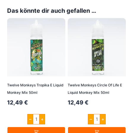
Das könnte dir auch gefallen …
Twelve Monkeys Tropika E Liquid
Twelve Monkeys Circle Of Life E
Monkey Mix 50ml
Liquid Monkey Mix 50ml
12,49
€
12,49
€
Twelve
Twelve
–
+
–
+
Monkeys
Monkeys
Tropika
Circle
E
Of