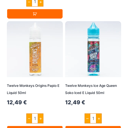
–
+
was:
is:
Dieses
Flava
Yummay
Produkt
16,90 €.
11,90 €.
Guava
50ml
weist
Menge
mehrere
Varianten
auf.
Die
Optionen
können
auf
der
Twelve Monkeys Origins Papio E
Twelve Monkeys Ice Age Queen
Produktseite
Liquid 50ml
Soko Iced E Liquid 50ml
gewählt
12,49
€
12,49
€
werden
Twelve
Twelve
–
+
–
+
Monkeys
Monkeys
Origins
Ice