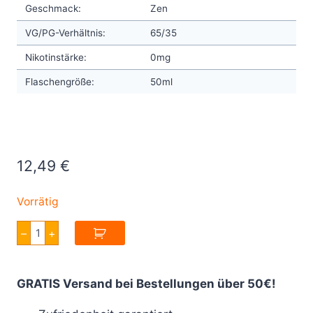
Geschmack:
Zen
VG/PG-Verhältnis:
65/35
Nikotinstärke:
0mg
Flaschengröße:
50ml
12,49
€
Vorrätig
Twelve
–
+
Monkeys
Oasis
Zen
E
GRATIS Versand bei Bestellungen über 50€!
Liquid
50ml
Menge