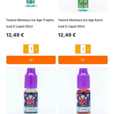
Twelve Monkeys Ice Age Tropika
Twelve Monkeys Ice Age Kanzi
Iced E Liquid 50ml
Iced E Liquid 50ml
12,49
€
12,49
€
Twelve
Twelve
–
+
–
+
Monkeys
Monkeys
Ice
Ice
Age
Age
Tropika
Kanzi
Iced
Iced
E
E
Liquid
Liquid
50ml
50ml
Menge
Menge