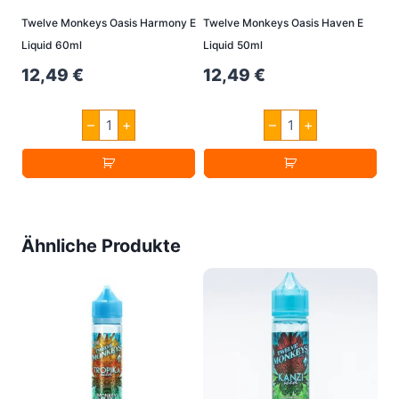
Twelve Monkeys Oasis Harmony E
Twelve Monkeys Oasis Haven E
Liquid 60ml
Liquid 50ml
12,49
€
12,49
€
Twelve
Twelve
–
+
–
+
Monkeys
Monkeys
Oasis
Oasis
Harmony
Haven
E
E
Liquid
Liquid
60ml
50ml
Menge
Menge
Ähnliche Produkte