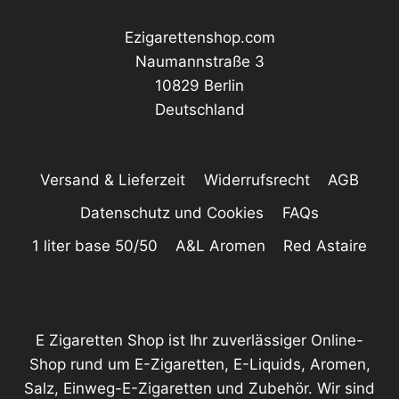
Produktseite
Produktseite
gewählt
gewählt
Ezigarettenshop.com
werden
werden
Naumannstraße 3
10829 Berlin
Deutschland
Versand & Lieferzeit
Widerrufsrecht
AGB
Datenschutz und Cookies
FAQs
1 liter base 50/50
A&L Aromen
Red Astaire
E Zigaretten Shop ist Ihr zuverlässiger Online-
Shop rund um E-Zigaretten, E-Liquids, Aromen,
Salz, Einweg-E-Zigaretten und Zubehör. Wir sind