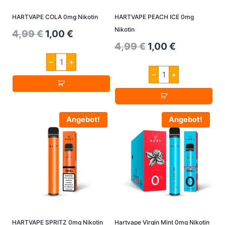
HARTVAPE COLA 0mg Nikotin
HARTVAPE PEACH ICE 0mg
Nikotin
Original
Current
4,99
€
1,00
€
Original
Current
4,99
€
1,00
€
price
price
HARTVAPE
price
price
–
+
was:
is:
COLA
HARTVAPE
0mg
–
+
was:
is:
PEACH
4,99 €.
1,00 €.
Nikotin
ICE
4,99 €.
1,00 €.
Menge
0mg
Nikotin
Menge
Angebot!
Angebot!
HARTVAPE SPRITZ 0mg Nikotin
Hartvape Virgin Mint 0mg Nikotin