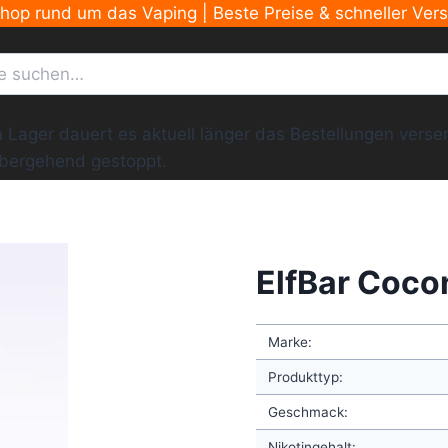
Shop rund um das Vaping | Beste Preise & schneller Ver
ger dauert es aktuell länger das Bestellungen versend
übergehend gestoppt.
ElfBar Coco
Marke:
Produkttyp:
Geschmack:
Nikotingehalt: