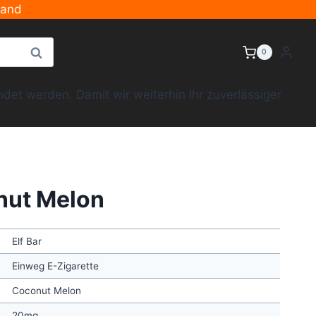
sand
Suche
0
et werden. Damit wir weiterhin Ihr zuverlässiger
nut Melon
Elf Bar
Einweg E-Zigarette
Coconut Melon
20mg