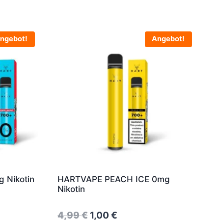
ngebot!
Angebot!
g Nikotin
HARTVAPE PEACH ICE 0mg
Nikotin
Original
Current
4,99
€
1,00
€