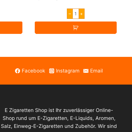
price
price
e
HARTVAPE
–
+
was:
is:
PEACH
ICE
4,99 €.
1,00 €.
0mg
Nikotin
Menge
Facebook
Instagram
Email
E Zigaretten Shop ist Ihr zuverlässiger Online-
Shop rund um E-Zigaretten, E-Liquids, Aromen,
Salz, Einweg-E-Zigaretten und Zubehör. Wir sind