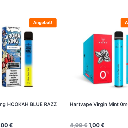
Angebot!
A
ing HOOKAH BLUE RAZZ
Hartvape Virgin Mint 0m
riginal
Current
Original
Current
,00
€
4,99
€
1,00
€