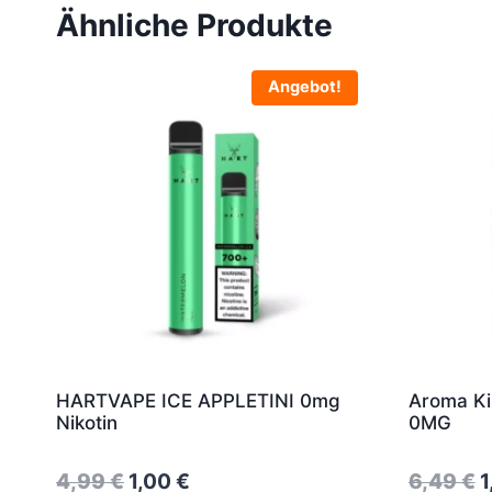
Ähnliche Produkte
Angebot!
HARTVAPE ICE APPLETINI 0mg
Aroma K
Nikotin
0MG
Original
Current
O
4,99
€
1,00
€
6,49
€
1