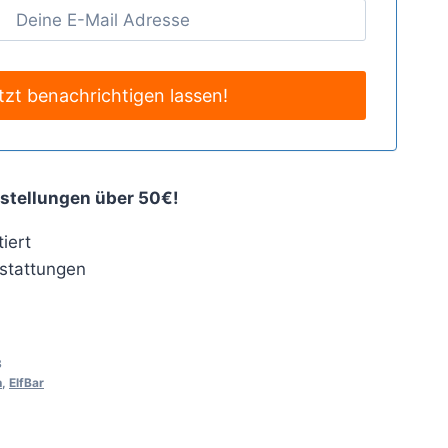
stellungen über 50€!
iert
stattungen
3
n
,
ElfBar