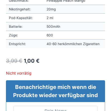
Geschmack:
Pineapple Peach Mango
Nikotingehalt:
20mg
Pod-Kapazität:
2 ml
Batterie:
500mAh
Züge:
600
Entspricht:
40-60 herkömmlichen Zigaretten
Original
Current
3,99
€
1,00
€
price
price
Nicht vorrätig
was:
is:
3,99 €.
1,00 €.
Benachrichtige mich wenn die
Produkte wieder verfügbar sind