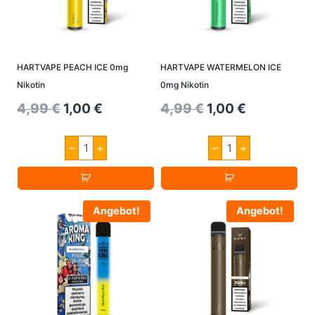
HARTVAPE PEACH ICE 0mg
HARTVAPE WATERMELON ICE
Nikotin
0mg Nikotin
Original
Current
Original
Current
4,99
€
1,00
€
4,99
€
1,00
€
price
price
price
price
HARTVAPE
HARTVAPE
–
+
–
+
was:
is:
was:
is:
PEACH
WATERMELON
ICE
ICE
4,99 €.
1,00 €.
4,99 €.
1,00 €.
0mg
0mg
Nikotin
Nikotin
Menge
Menge
Angebot!
Angebot!