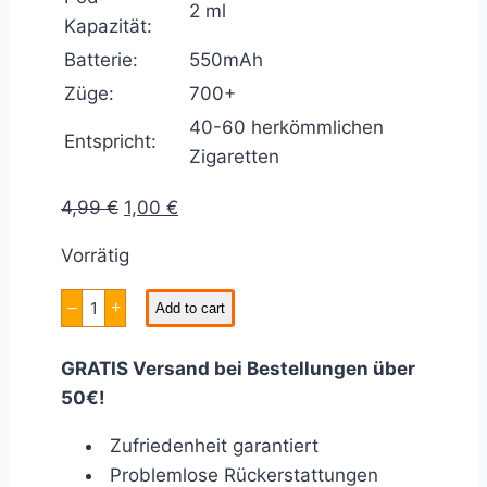
2 ml
Kapazität:
Batterie:
550mAh
Züge:
700+
40-60 herkömmlichen
Entspricht:
Zigaretten
Original
Current
4,99
€
1,00
€
price
price
Vorrätig
was:
is:
4,99 €.
1,00 €.
HARTVAPE
–
+
Add to cart
SPRITZ
0mg
Nikotin
GRATIS Versand bei Bestellungen über
Menge
50€!
Zufriedenheit garantiert
Problemlose Rückerstattungen