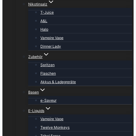
Nikotinsalz
T-Juice
A&L
Halo
Vampire Vape
Dinner Lady
Zubehör
Spritzen
Flaschen
Akkus & Ladegreräte
Basen
e-Saveur
E-Liquids
Vampire Vape
Twelve Monkeys
Tribal Force