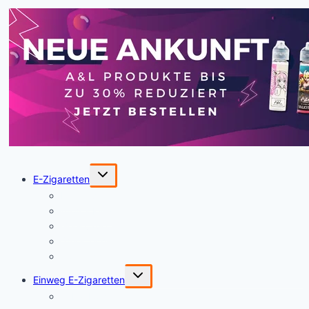
Untermenü
E-Zigaretten
umschalten
HartVape
Aroma King
Geekvape
Smoktech
Joyetech
Untermenü
Einweg E-Zigaretten
umschalten
Tribal Force