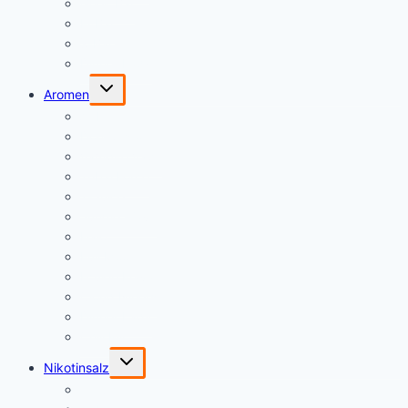
Geek Bar
ElfBar
X-Bar
Dinner Lady
Untermenü
Aromen
umschalten
A&L
Don Cristo
Vampire Vape
Tribal Force
T-Juice
Jungle Wave
Halo
Full Moon
Fcukin Flava
Cloud Niners
Dinner Lady
Chill Pill
Untermenü
Nikotinsalz
umschalten
T-Juice