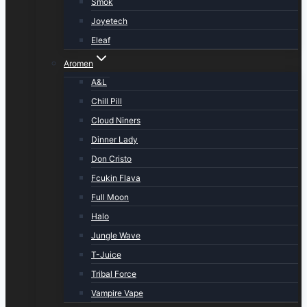
Smok
Joyetech
Eleaf
Aromen
A&L
Chill Pill
Cloud Niners
Dinner Lady
Don Cristo
Fcukin Flava
Full Moon
Halo
Jungle Wave
T-Juice
Tribal Force
Vampire Vape