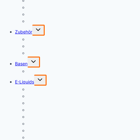
A&L
Halo
Vampire Vape
Dinner Lady
Untermenü
Zubehör
umschalten
Spritzen
Flaschen
Akkus & Ladegreräte
Untermenü
Basen
umschalten
e-Saveur
Untermenü
E-Liquids
umschalten
Vampire Vape
Twelve Monkeys
Tribal Force
T-Juice
Halo
Fcukin Flava
Dinner Lady
A&L