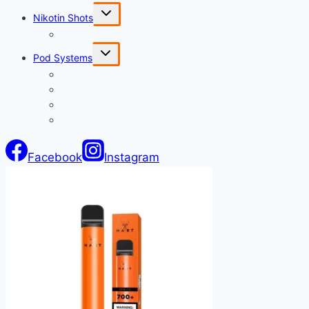
Untermenü
Nikotin Shots
umschalten
Tribal Force 20mg
Untermenü
Pod Systems
umschalten
Geekvape
Smok
Joyetech
Eleaf
Facebook
Instagram