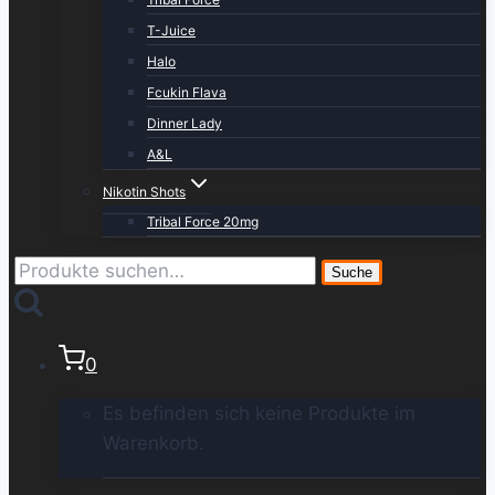
T-Juice
Halo
Fcukin Flava
Dinner Lady
A&L
Nikotin Shots
Tribal Force 20mg
Suche
Suche
nach:
0
Es befinden sich keine Produkte im
Warenkorb.