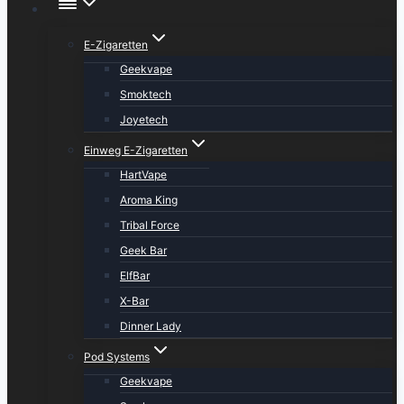
E-Zigaretten
Geekvape
Smoktech
Joyetech
Einweg E-Zigaretten
HartVape
Aroma King
Tribal Force
Geek Bar
ElfBar
X-Bar
Dinner Lady
Pod Systems
Geekvape