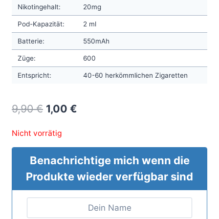
Nikotingehalt:
20mg
Pod-Kapazität:
2 ml
Batterie:
550mAh
Züge:
600
Entspricht:
40-60 herkömmlichen Zigaretten
Original
Current
9,90
€
1,00
€
price
price
Nicht vorrätig
was:
is:
9,90 €.
1,00 €.
Benachrichtige mich wenn die
Produkte wieder verfügbar sind