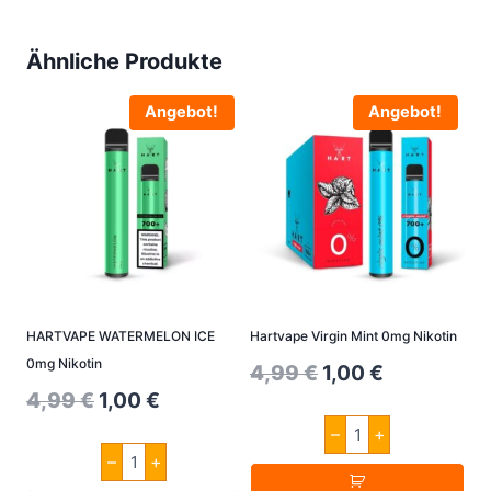
Ähnliche Produkte
Angebot!
Angebot!
HARTVAPE WATERMELON ICE
Hartvape Virgin Mint 0mg Nikotin
0mg Nikotin
Original
Current
4,99
€
1,00
€
Original
Current
4,99
€
1,00
€
price
price
Hartvape
price
price
–
+
was:
is:
Virgin
HARTVAPE
Mint
–
+
was:
is:
WATERMELON
4,99 €.
1,00 €.
0mg
ICE