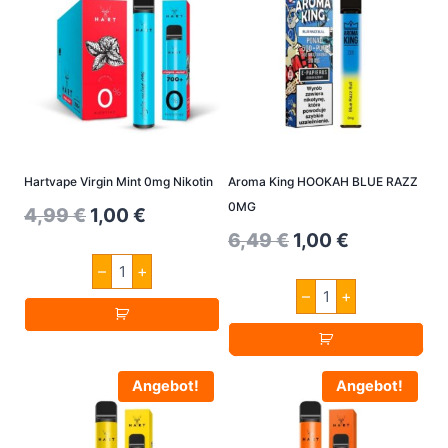
Hartvape Virgin Mint 0mg Nikotin
Aroma King HOOKAH BLUE RAZZ
0MG
Original
Current
4,99
€
1,00
€
Original
Current
6,49
€
1,00
€
price
price
Hartvape
price
price
–
+
was:
is:
Virgin
Aroma
Mint
–
+
was:
is:
King
4,99 €.
1,00 €.
0mg
HOOKAH
6,49 €.
1,00 €.
Nikotin
BLUE
Menge
RAZZ
0MG
Angebot!
Angebot!
Menge