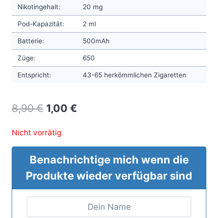
Nikotingehalt:
20 mg
Pod-Kapazität:
2 ml
Batterie:
500mAh
Züge:
650
Entspricht:
43-65 herkömmlichen Zigaretten
Original
Current
8,90
€
1,00
€
price
price
Nicht vorrätig
was:
is:
8,90 €.
1,00 €.
Benachrichtige mich wenn die
Produkte wieder verfügbar sind