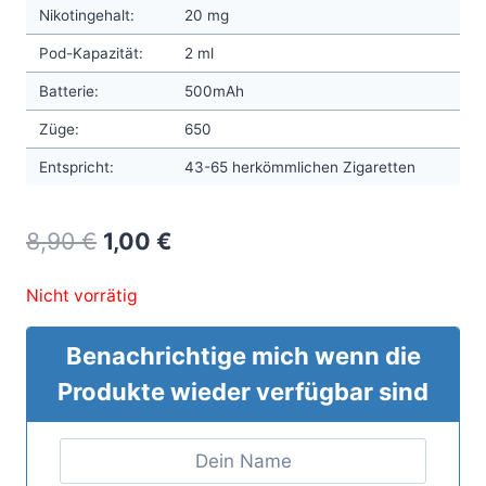
Nikotingehalt:
20 mg
Pod-Kapazität:
2 ml
Batterie:
500mAh
Züge:
650
Entspricht:
43-65 herkömmlichen Zigaretten
Original
Current
8,90
€
1,00
€
price
price
Nicht vorrätig
was:
is:
8,90 €.
1,00 €.
Benachrichtige mich wenn die
Produkte wieder verfügbar sind