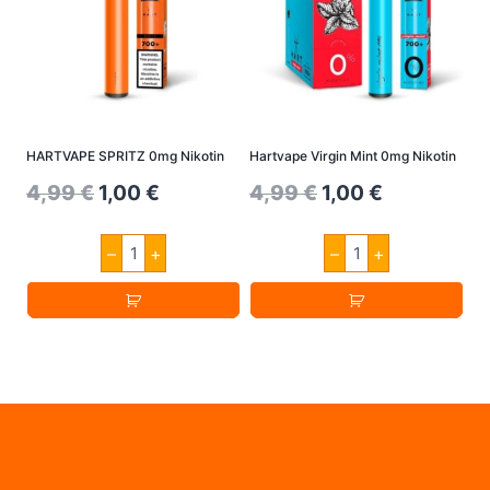
HARTVAPE SPRITZ 0mg Nikotin
Hartvape Virgin Mint 0mg Nikotin
Original
Current
Original
Current
4,99
€
1,00
€
4,99
€
1,00
€
price
price
price
price
HARTVAPE
Hartvape
–
+
–
+
was:
is:
was:
is:
SPRITZ
Virgin
0mg
Mint
4,99 €.
1,00 €.
4,99 €.
1,00 €.
Nikotin
0mg
Menge
Nikotin
Menge