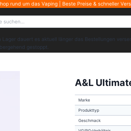
Shop rund um das Vaping | Beste Preise & schneller Ver
ger dauert es aktuell länger das Bestellungen versend
übergehend gestoppt.
A&L Ultimat
Marke
Produkttyp
Geschmack
VG/PG-Verhältnis