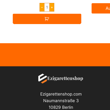
Dinner
–
+
A
Lady
SALTS
Strawberry
Macaroon
Menge
Ezigarettenshop.com
Naumannstraße 3
10829 Berlin