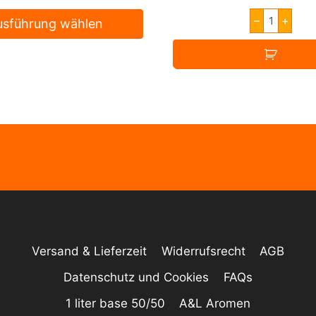
Dinner
–
+
usführung wählen
Lady
SALTS
Dieses
Strawber
Ice
Produkt
Menge
weist
mehrere
Varianten
auf.
Die
Optionen
können
auf
der
Versand & Lieferzeit
Widerrufsrecht
AGB
Produktseite
gewählt
Datenschutz und Cookies
FAQs
werden
1 liter base 50/50
A&L Aromen