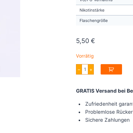
Nikotinstärke
Flaschengröße
5,50
€
Vorrätig
A&L
–
+
Ultimate
Ragnarok
Nikotinsalz
Menge
GRATIS Versand bei Be
Zufriedenheit garant
Problemlose Rücker
Sichere Zahlungen