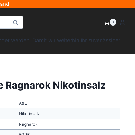
sand
Suche
0
et werden. Damit wir weiterhin Ihr zuverlässiger
e Ragnarok Nikotinsalz
A&L
Nikotinsalz
Ragnarok
50/50