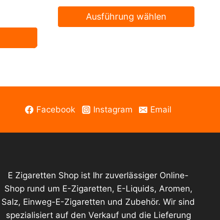
Ausführung wählen
Dieses
ry
Produkt
weist
mehrere
Varianten
auf.
Facebook
Instagram
Email
Die
Optionen
können
auf
der
E Zigaretten Shop ist Ihr zuverlässiger Online-
Produktseite
Shop rund um E-Zigaretten, E-Liquids, Aromen,
gewählt
Salz, Einweg-E-Zigaretten und Zubehör. Wir sind
werden
spezialisiert auf den Verkauf und die Lieferung