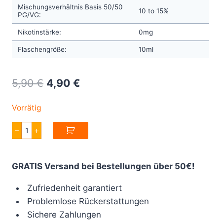
Mischungsverhältnis Basis 50/50
10 to 15%
PG/VG:
Nikotinstärke:
0mg
Flaschengröße:
10ml
Original
Current
5,90
€
4,90
€
price
price
Vorrätig
was:
is:
Full
–
+
5,90 €.
4,90 €.
Moon
Maori
Uma
Aroma
GRATIS Versand bei Bestellungen über 50€!
10ml
Menge
Zufriedenheit garantiert
Problemlose Rückerstattungen
Sichere Zahlungen