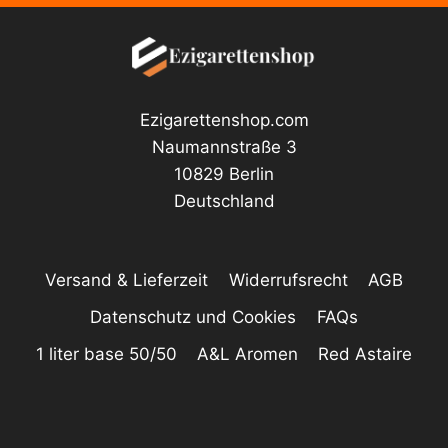
auf
der
Produktseite
gewählt
Ezigarettenshop.com
werden
Naumannstraße 3
10829 Berlin
Deutschland
Versand & Lieferzeit
Widerrufsrecht
AGB
Datenschutz und Cookies
FAQs
1 liter base 50/50
A&L Aromen
Red Astaire