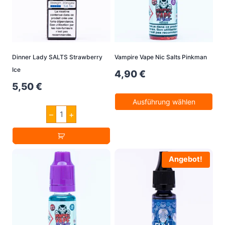
Dinner Lady SALTS Strawberry
Vampire Vape Nic Salts Pinkman
Ice
4,90
€
5,50
€
Ausführung wählen
Dinner
–
+
Dieses
Lady
SALTS
Produkt
Strawberry
Ice
weist
Menge
mehrere
Angebot!
Varianten
auf.
Die
Optionen