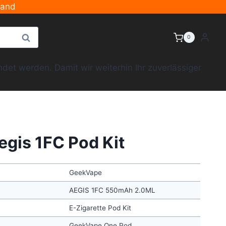
sand
Suche
0
et werden. Damit wir weiterhin Ihr zuverlässiger
gis 1FC Pod Kit
GeekVape
AEGIS 1FC 550mAh 2.0ML
E-Zigarette Pod Kit
GeekVape One Pod