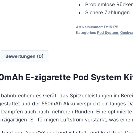
Problemlose Rücker
Sichere Zahlungen
Artikelnummer:
Ez15175
Kategorien:
Pod System
,
Geekv
Bewertungen (0)
0mAh E-zigarette Pod System Ki
n bahnbrechendes Gerät, das Spitzenleistungen im Bere
usgestattet und der 550mAh Akku verspricht ein lange
s Dampfen auch nach mehreren Runden. Eine optimierte 
igartigen „S“-förmigen Luftstrom verstärkt, was einen
 trägt das Aegis“-Siegel und ist stoß- und kratzfest. 