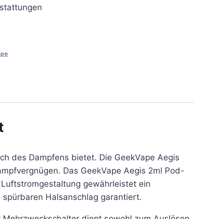
stattungen
ape
t
ich des Dampfens bietet. Die GeekVape Aegis
s Dampfvergnügen. Das GeekVape Aegis 2ml Pod-
Luftstromgestaltung gewährleistet ein
 spürbaren Halsanschlag garantiert.
Der Mehrzweckschalter dient sowohl zum Auslösen