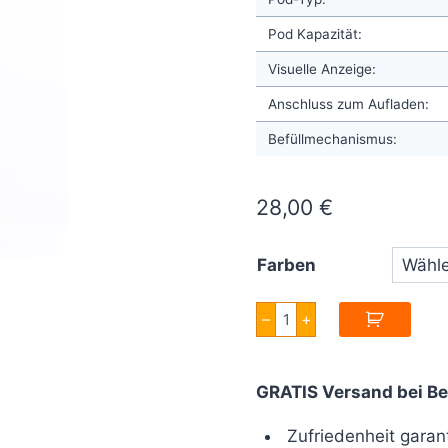
Pod Kapazität:
Visuelle Anzeige:
Anschluss zum Aufladen:
Befüllmechanismus:
28,00
€
Farben
Geekvape
–
+
Aegis
1FC
Pod
Kit
GRATIS Versand bei Be
Menge
Zufriedenheit garant