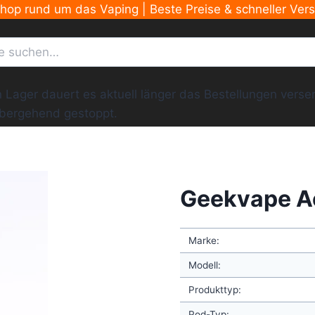
Shop rund um das Vaping | Beste Preise & schneller Ver
ger dauert es aktuell länger das Bestellungen versend
übergehend gestoppt.
Geekvape Ae
Marke:
Modell:
Produkttyp:
Pod-Typ: