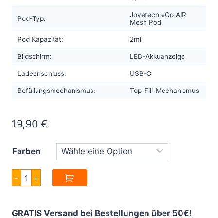
Joyetech eGo AIR
Pod-Typ:
Mesh Pod
Pod Kapazität:
2ml
Bildschirm:
LED-Akkuanzeige
Ladeanschluss:
USB-C
Befüllungsmechanismus:
Top-Fill-Mechanismus
19,90
€
Farben
Joyetech
–
+
eGo
Air
Pod
System
GRATIS Versand bei Bestellungen über 50€!
Menge