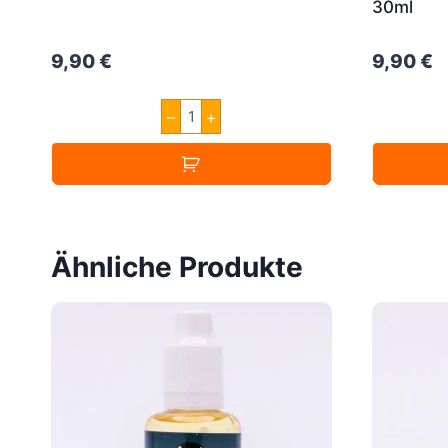
30ml
9,90
€
9,90
€
A&L
–
+
Les
créations
Cinematik
30ml
Menge
Ähnliche Produkte