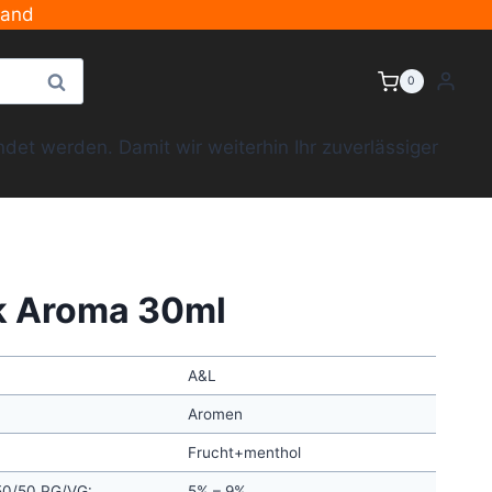
sand
Suche
0
et werden. Damit wir weiterhin Ihr zuverlässiger
k Aroma 30ml
A&L
Aromen
Frucht+menthol
 50/50 PG/VG:
5% – 9%