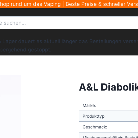
Shop rund um das Vaping | Beste Preise & schneller Ver
ger dauert es aktuell länger das Bestellungen versend
übergehend gestoppt.
A&L Diaboli
Marke:
Produkttyp:
Geschmack:
Mischungsverhältnis Basis