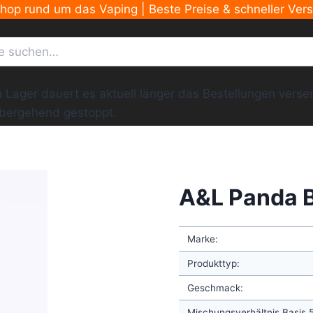
Shop rund um das Vaping | Beste Preise & schneller Ver
ger dauert es aktuell länger das Bestellungen versend
übergehend gestoppt.
A&L Panda 
Marke:
Produkttyp:
Geschmack:
Mischungsverhältnis Basis