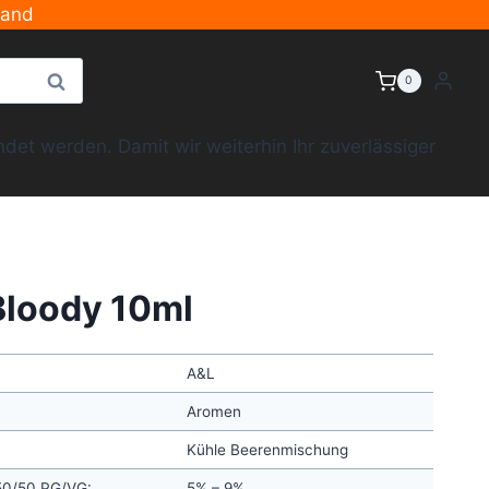
sand
Suche
0
et werden. Damit wir weiterhin Ihr zuverlässiger
Bloody 10ml
A&L
Aromen
Kühle Beerenmischung
 50/50 PG/VG:
5% – 9%