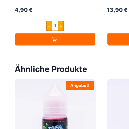
4,90
€
13,90
€
A&L
–
+
Panda
Dark
10ml
Menge
Ähnliche Produkte
Angebot!