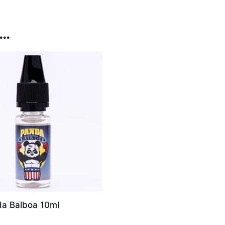
 …
a Balboa 10ml