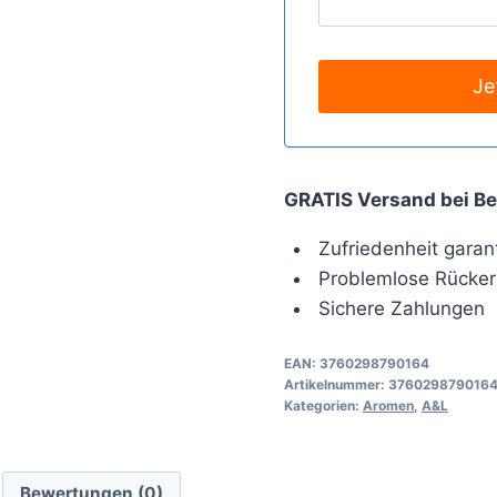
GRATIS Versand bei Be
Zufriedenheit garant
Problemlose Rücker
Sichere Zahlungen
EAN:
3760298790164
Artikelnummer:
376029879016
Kategorien:
Aromen
,
A&L
Bewertungen (0)