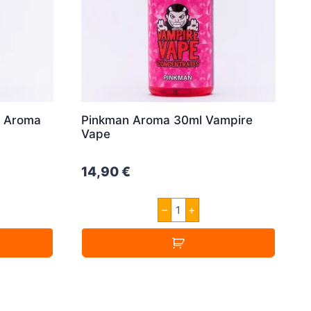
n Aroma
Pinkman Aroma 30ml Vampire
Vape
14,90
€
Pinkman
–
+
Aroma
30ml
Vampire
Vape
Menge