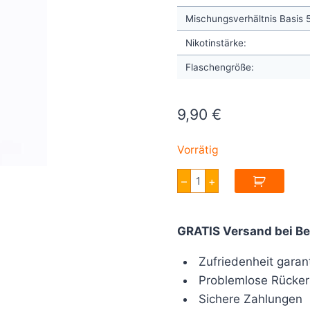
Mischungsverhältnis Basis
Nikotinstärke:
Flaschengröße:
9,90
€
Vorrätig
A&L
–
+
Ultimate
Leviathan
V2
SWEET
GRATIS Versand bei Be
EDITION
30ml
Menge
Zufriedenheit garant
Problemlose Rücker
Sichere Zahlungen