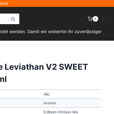
sand
Suche
0
et werden. Damit wir weiterhin Ihr zuverlässiger
e Leviathan V2 SWEET
ml
A&L
Aromen
Erdbeer-Himbeer-Mix