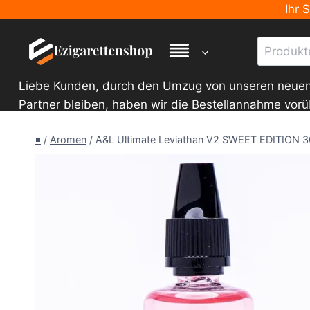
Zum
Ihr 
Inhalt
Suche
springen
nach:
Liebe Kunden, durch den Umzug von unseren neuen La
Partner bleiben, haben wir die Bestellannahme vor
◾
/
Aromen
/
A&L Ultimate Leviathan V2 SWEET EDITION 