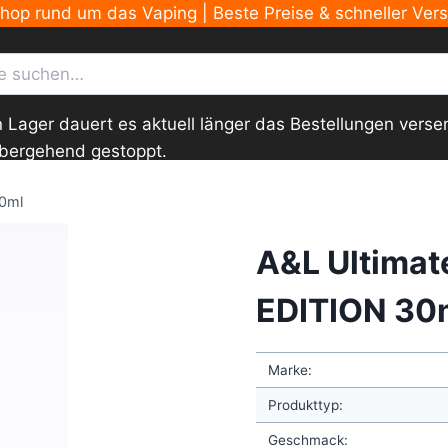
Shop rund um das Vaping | Beste Preise & schneller Ver
ger dauert es aktuell länger das Bestellungen versend
übergehend gestoppt.
30ml
A&L Ultimat
EDITION 30
Marke:
Produkttyp:
Geschmack: