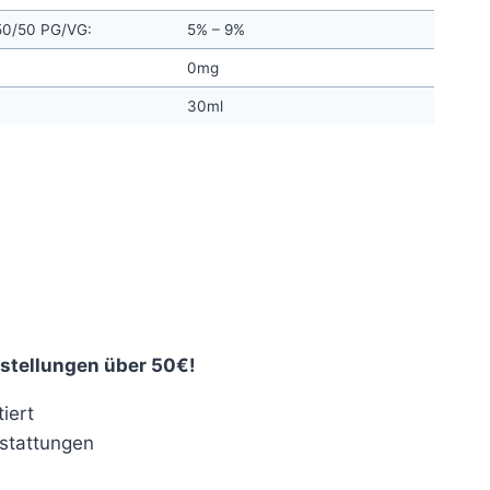
 50/50 PG/VG:
5% – 9%
0mg
30ml
stellungen über 50€!
iert
stattungen