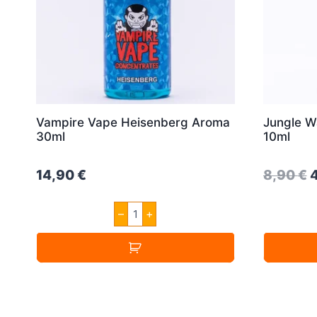
Vampire Vape Heisenberg Aroma
Jungle W
30ml
10ml
O
14,90
€
8,90
€
p
Vampire
–
+
w
Vape
Heisenberg
8
Aroma
30ml
Menge