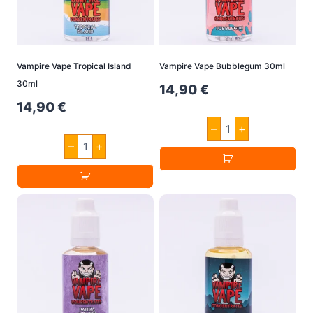
Vampire Vape Tropical Island
Vampire Vape Bubblegum 30ml
30ml
14,90
€
14,90
€
Vampire
–
+
Vape
Vampire
Bubblegum
–
+
Vape
30ml
Tropical
Menge
Island
30ml
Menge