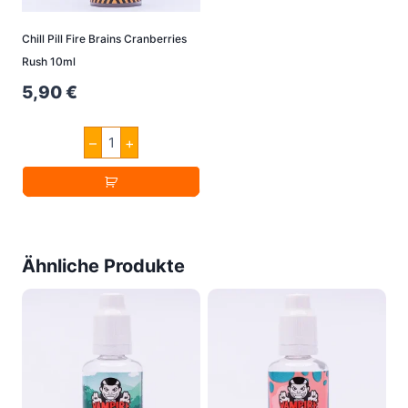
Chill Pill Fire Brains Cranberries
Rush 10ml
5,90
€
Chill
–
+
Pill
Fire
Brains
Cranberries
Rush
10ml
Menge
Ähnliche Produkte