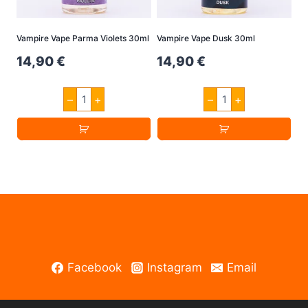
Vampire Vape Parma Violets 30ml
Vampire Vape Dusk 30ml
14,90
€
14,90
€
Vampire
Vampire
–
+
–
+
Vape
Vape
Parma
Dusk
Violets
30ml
30ml
Menge
Menge
Facebook
Instagram
Email