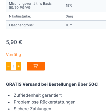
Mischungsverhältnis Basis
15%
50/50 PG/VG:
Nikotinstärke:
0mg
Flaschengröße:
10ml
5,90
€
Vorrätig
Chill
–
+
Pill
Aftershock
Berry
Pie
GRATIS Versand bei Bestellungen über 50€!
10ml
Menge
Zufriedenheit garantiert
Problemlose Rückerstattungen
Sichere Zahlungen