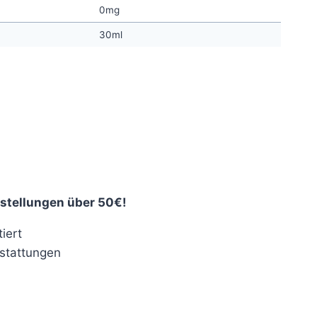
0mg
30ml
stellungen über 50€!
iert
stattungen