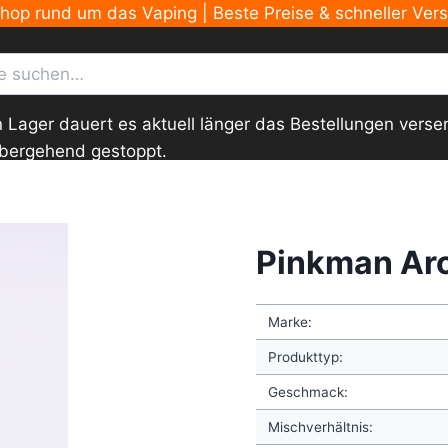
Shop rund um das Vaping | Beste Preise & schneller Ver
ger dauert es aktuell länger das Bestellungen versend
übergehend gestoppt.
Pinkman Ar
Marke:
Produkttyp:
Geschmack:
Mischverhältnis: