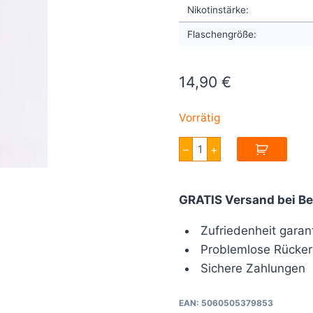
Nikotinstärke:
Flaschengröße:
14,90
€
Vorrätig
Pinkman
–
+
Aroma
30ml
Vampire
Vape
GRATIS Versand bei Be
Menge
Zufriedenheit garant
Problemlose Rücker
Sichere Zahlungen
EAN:
5060505379853