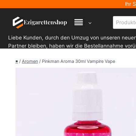
Zum
Ihr 
Inhalt
Suche
springen
nach:
Liebe Kunden, durch den Umzug von unseren neuen La
Partner bleiben, haben wir die Bestellannahme vor
◾
/
Aromen
/
Pinkman Aroma 30ml Vampire Vape