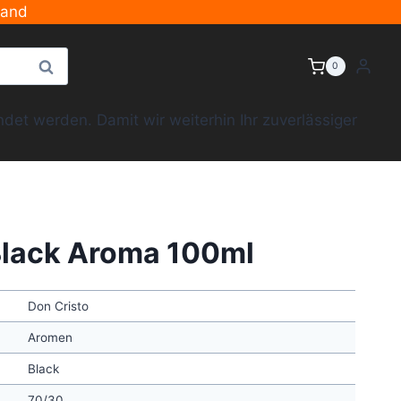
sand
Suche
0
et werden. Damit wir weiterhin Ihr zuverlässiger
Black Aroma 100ml
Don Cristo
Aromen
Black
70/30