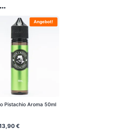
 …
Angebot!
to Pistachio Aroma 50ml
Original
Current
13,90
€