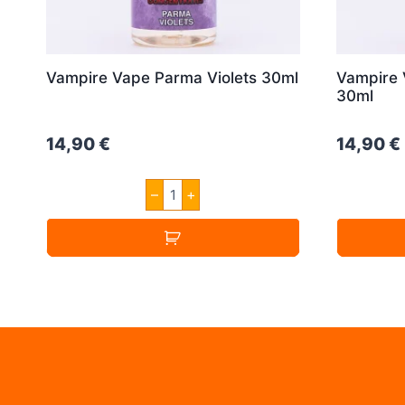
Vampire Vape Parma Violets 30ml
Vampire 
30ml
14,90
€
14,90
€
Vampire
–
+
Vape
Parma
Violets
30ml
Menge