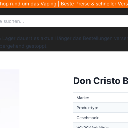
Shop rund um das Vaping | Beste Preise & schneller Ver
ger dauert es aktuell länger das Bestellungen versend
übergehend gestoppt.
Don Cristo 
Marke:
Produkttyp:
Geschmack:
VG/PG-Verhältnis: