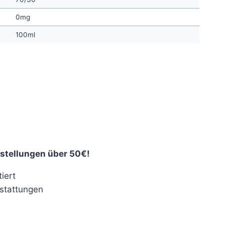
0mg
100ml
stellungen über 50€!
iert
stattungen