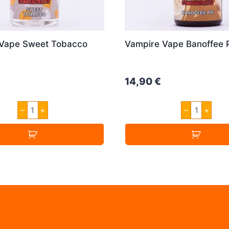
Vape Sweet Tobacco
Vampire Vape Banoffee 
14,90
€
Vampire
Vampire
–
+
–
+
Vape
Vape
Sweet
Banoffee
Tobacco
Pie
30ml
30ml
Menge
Menge