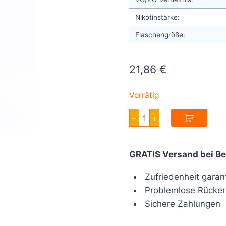
Nikotinstärke:
Flaschengröße:
21,86
€
Vorrätig
Don
–
+
Cristo
Black
Aroma
100ml
GRATIS Versand bei Be
Menge
Zufriedenheit garant
Problemlose Rücker
Sichere Zahlungen