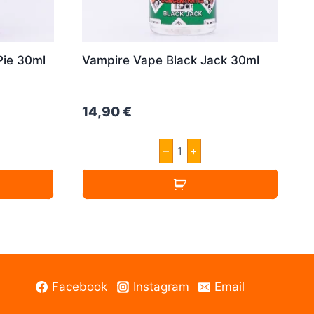
Pie 30ml
Vampire Vape Black Jack 30ml
14,90
€
Vampire
–
+
Vape
Black
Jack
30ml
Menge
Facebook
Instagram
Email