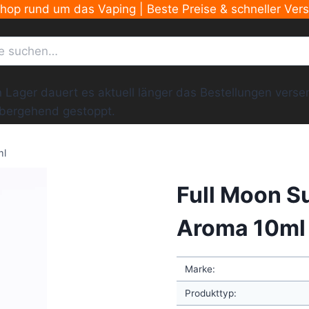
Shop rund um das Vaping | Beste Preise & schneller Ver
ger dauert es aktuell länger das Bestellungen versend
übergehend gestoppt.
ml
Full Moon S
Aroma 10ml
Marke:
Produkttyp: