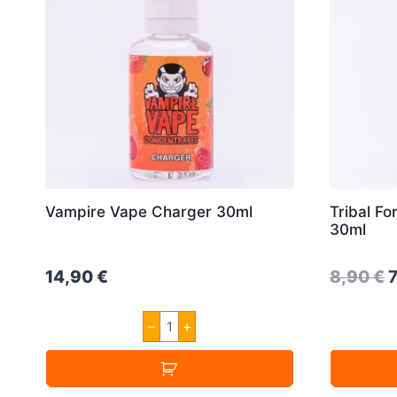
Vampire Vape Charger 30ml
Tribal F
30ml
O
14,90
€
8,90
€
p
Vampire
–
+
w
Vape
Charger
8
30ml
Menge