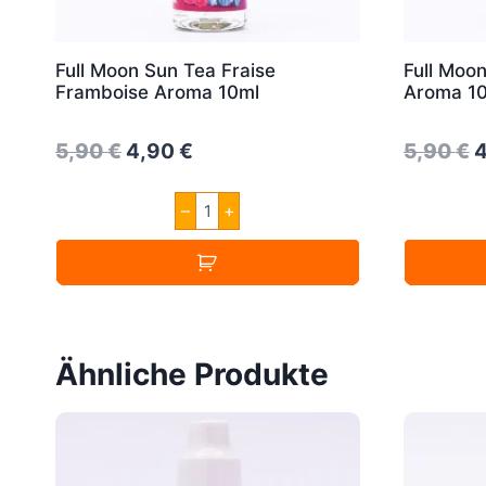
Full Moon Sun Tea Fraise
Full Moo
Framboise Aroma 10ml
Aroma 1
Original
Current
O
5,90
€
4,90
€
5,90
€
price
price
p
Full
–
+
was:
is:
w
Moon
Sun
5,90 €.
4,90 €.
5
Tea
Fraise
Framboise
Aroma
10ml
Menge
Ähnliche Produkte