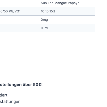
Sun Tea Mangue Papaye
 50/50 PG/VG:
10 to 15%
0mg
10ml
nt
€.
stellungen über 50€!
iert
stattungen