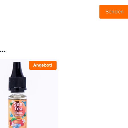
 …
Angebot!