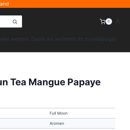
sand
Suche
0
et werden. Damit wir weiterhin Ihr zuverlässiger
un Tea Mangue Papaye
Full Moon
Aromen