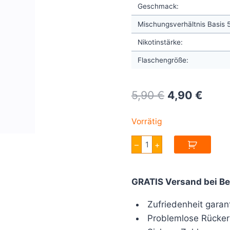
Geschmack:
Mischungsverhältnis Basis
Nikotinstärke:
Flaschengröße:
Original
Curre
5,90
€
4,90
€
price
price
Vorrätig
was:
is:
Full
–
+
5,90 €.
4,90 
Moon
Sun
Tea
Mangue
GRATIS Versand bei Be
Papaye
Aroma
10ml
Zufriedenheit garant
Menge
Problemlose Rücker