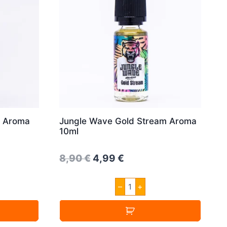
n Aroma
Jungle Wave Gold Stream Aroma
10ml
Original
Current
8,90
€
4,99
€
price
price
Jungle
–
+
was:
is:
Wave
Gold
8,90 €.
4,99 €.
Stream
Aroma
10ml