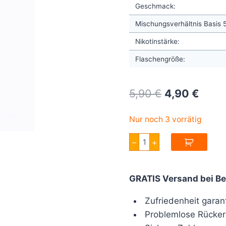
Geschmack:
Mischungsverhältnis Basis
Nikotinstärke:
Flaschengröße:
Original
Curre
5,90
€
4,90
€
price
price
Nur noch 3 vorrätig
was:
is:
Full
–
+
5,90 €.
4,90 
Moon
Sun
Tea
Fraise
GRATIS Versand bei Be
Framboise
Aroma
10ml
Zufriedenheit garant
Menge
Problemlose Rücker