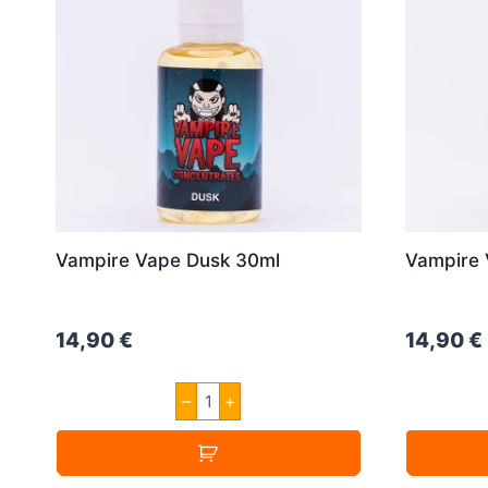
Vampire Vape Dusk 30ml
Vampire 
14,90
€
14,90
€
Vampire
–
+
Vape
Dusk
30ml
Menge