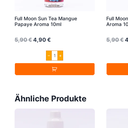
Full Moon Sun Tea Mangue
Full Moo
Papaye Aroma 10ml
Aroma 1
Original
Current
O
5,90
€
4,90
€
5,90
€
price
price
p
Full
–
+
was:
is:
w
Moon
Sun
5,90 €.
4,90 €.
5
Tea
Mangue
Papaye
Aroma
10ml
Menge
Ähnliche Produkte