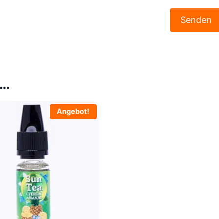
 …
Angebot!