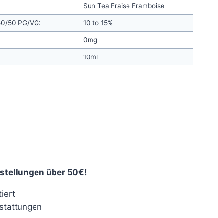
Sun Tea Fraise Framboise
 50/50 PG/VG:
10 to 15%
0mg
10ml
nt
€.
stellungen über 50€!
iert
stattungen