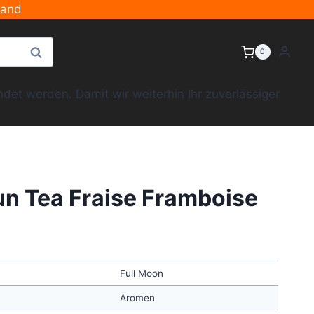
sand
Suche
0
et werden. Damit wir weiterhin Ihr zuverlässiger
un Tea Fraise Framboise
Full Moon
Aromen