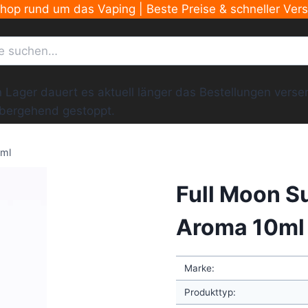
Shop rund um das Vaping | Beste Preise & schneller Ver
ger dauert es aktuell länger das Bestellungen versend
übergehend gestoppt.
0ml
Full Moon S
Aroma 10ml
Marke:
Produkttyp: