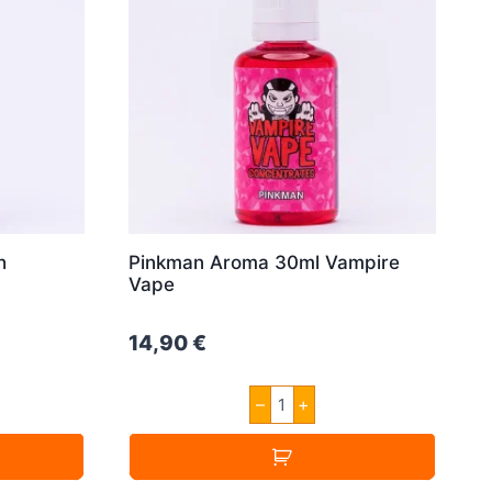
h
Pinkman Aroma 30ml Vampire
Vape
14,90
€
Pinkman
–
+
Aroma
30ml
Vampire
ml
Vape
Menge