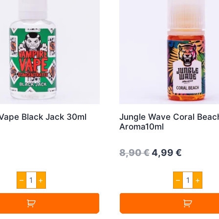
Vape Black Jack 30ml
Jungle Wave Coral Beac
Aroma10ml
Original
Current
8,90
€
4,99
€
price
price
Vampire
Jungle
–
+
–
+
was:
is:
Vape
Wave
Black
Coral
8,90 €.
4,99 €.
Jack
Beach
30ml
Aroma10
Menge
Menge