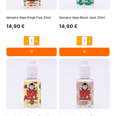
Vampire Vape King’s Fool 30ml
Vampire Vape Black Jack 30ml
14,90
€
14,90
€
Vampire
Vampire
–
+
–
+
Vape
Vape
King's
Black
Fool
Jack
30ml
30ml
Menge
Menge