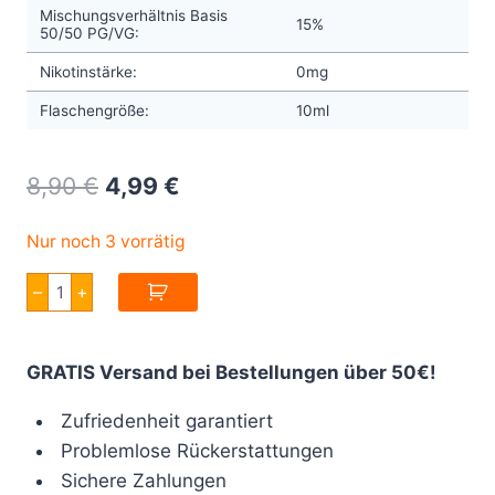
Mischungsverhältnis Basis
15%
50/50 PG/VG:
Nikotinstärke:
0mg
Flaschengröße:
10ml
Original
Current
8,90
€
4,99
€
price
price
Nur noch 3 vorrätig
was:
is:
Jungle
–
+
8,90 €.
4,99 €.
Wave
Dark
Fire
Aroma
GRATIS Versand bei Bestellungen über 50€!
10ml
Menge
Zufriedenheit garantiert
Problemlose Rückerstattungen
Sichere Zahlungen