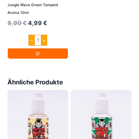
Jungle Wave Green Tempest
Aroma 10ml
Original
Current
8,90
€
4,99
€
price
price
Jungle
–
+
was:
is:
Wave
Green
8,90 €.
4,99 €.
Tempest
Aroma
10ml
Menge
Ähnliche Produkte