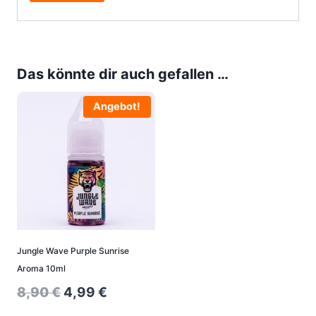
Das könnte dir auch gefallen …
Angebot!
Jungle Wave Purple Sunrise
Aroma 10ml
Original
Current
8,90
€
4,99
€
price
price