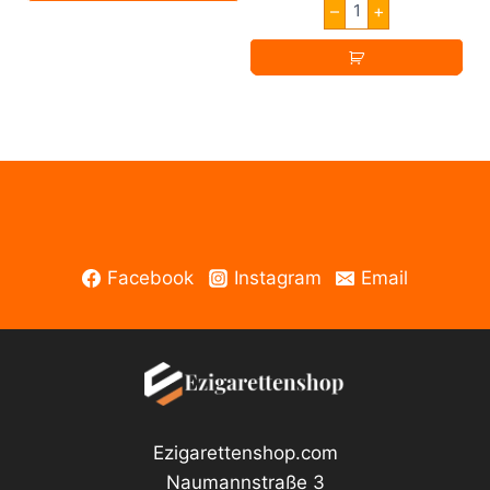
–
+
Vape
Ice
Menthol
Aroma
30ml
Menge
Facebook
Instagram
Email
Ezigarettenshop.com
Naumannstraße 3