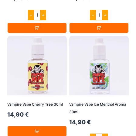
Vampire
Vampire
–
+
–
+
Vape
Vape
Black
Dusk
Jack
30ml
30ml
Menge
Menge
Vampire Vape Cherry Tree 30ml
Vampire Vape Ice Menthol Aroma
30ml
14,90
€
14,90
€
Vampire