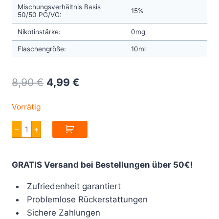
Mischungsverhältnis Basis
15%
50/50 PG/VG:
Nikotinstärke:
0mg
Flaschengröße:
10ml
Original
Current
8,90
€
4,99
€
price
price
Vorrätig
was:
is:
Jungle
–
+
8,90 €.
4,99 €.
Wave
Red
Storm
Aroma10ml
GRATIS Versand bei Bestellungen über 50€!
Menge
Zufriedenheit garantiert
Problemlose Rückerstattungen
Sichere Zahlungen