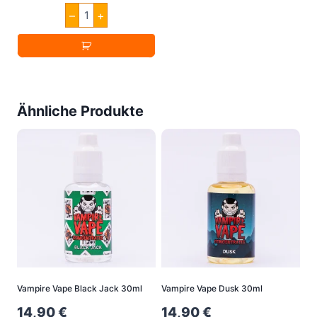
Jungle
–
+
was:
is:
Wave
Purple
8,90 €.
4,99 €.
Sunrise
Aroma
10ml
Menge
Ähnliche Produkte
Vampire Vape Black Jack 30ml
Vampire Vape Dusk 30ml
14,90
€
14,90
€