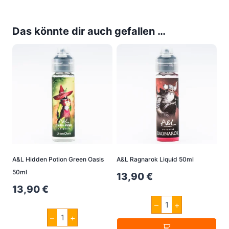
Das könnte dir auch gefallen …
A&L Hidden Potion Green Oasis
A&L Ragnarok Liquid 50ml
50ml
13,90
€
13,90
€
A&L
–
+
Ragnarok
A&L
Liquid
–
+
Hidden
50ml