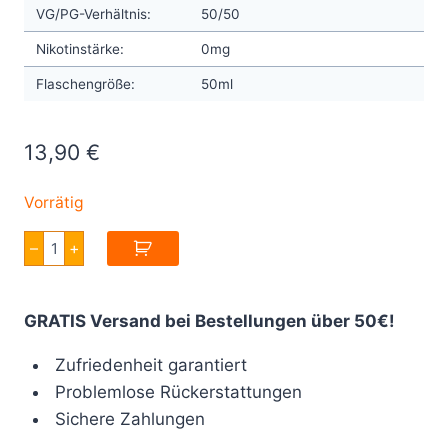
VG/PG-Verhältnis:
50/50
Nikotinstärke:
0mg
Flaschengröße:
50ml
13,90
€
Vorrätig
A&L
–
+
Ragnarok
Zero
50ml
Menge
GRATIS Versand bei Bestellungen über 50€!
Zufriedenheit garantiert
Problemlose Rückerstattungen
Sichere Zahlungen