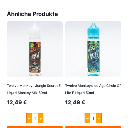
Ähnliche Produkte
Twelve Monkeys Jungle Secret E
Twelve Monkeys Ice Age Circle Of
Liquid Monkey Mix 50ml
Life E Liquid 50ml
12,49
€
12,49
€
Twelve
Twelve
–
+
–
+
Monkeys
Monkeys
Jungle
Ice