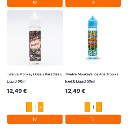
Secret
Age
E
Circle
Liquid
Of
Monkey
Life
Mix
E
50ml
Liquid
Menge
50ml
Menge
Twelve Monkeys Oasis Paradise E
Twelve Monkeys Ice Age Tropika
Liquid 60ml
Iced E Liquid 50ml
12,49
€
12,49
€
Twelve
Twelve
–
+
–
+
Monkeys
Monkeys
Oasis
Ice
Paradise
Age
E
Tropika