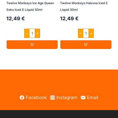
Twelve Monkeys Ice Age Queen
Twelve Monkeys Hakuna Iced E
Produktseite
Soko Iced E Liquid 50ml
Liquid 50ml
gewählt
12,49
€
12,49
€
werden
Twelve
Twelve
–
+
–
+
Monkeys
Monkeys
Ice
Hakuna
Age
Iced
Queen
E
Soko
Liquid
Iced
50ml
E
Menge
Liquid
50ml
Menge
Facebook
Instagram
Email