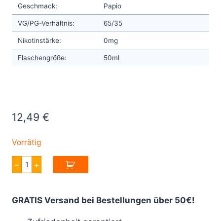
Geschmack:
Papio
VG/PG-Verhältnis:
65/35
Nikotinstärke:
0mg
Flaschengröße:
50ml
12,49
€
Vorrätig
Twelve
–
+
Monkeys
Origins
Papio
E
GRATIS Versand bei Bestellungen über 50€!
Liquid
50ml
Menge