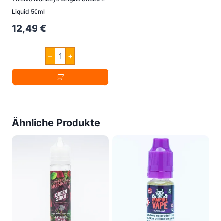
Liquid 50ml
12,49
€
Twelve
–
+
Monkeys
Origins
Shoku
E
Liquid
50ml
Menge
Ähnliche Produkte