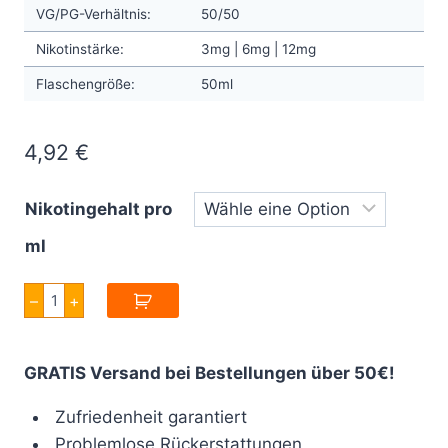
VG/PG-Verhältnis:
50/50
Nikotinstärke:
3mg | 6mg | 12mg
Flaschengröße:
50ml
4,92
€
Nikotingehalt pro
ml
A&L
–
+
Valkyrie
10ml
Menge
GRATIS Versand bei Bestellungen über 50€!
Zufriedenheit garantiert
Problemlose Rückerstattungen