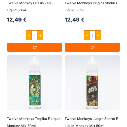
werden
Twelve Monkeys Oasis Zen E
Twelve Monkeys Origins Shoku E
Liquid 50ml
Liquid 50ml
12,49
€
12,49
€
Twelve
Twelve
–
+
–
+
Monkeys
Monkeys
Oasis
Origins
Zen
Shoku
E
E
Liquid
Liquid
50ml
50ml
Menge
Menge
Twelve Monkeys Tropika E Liquid
Twelve Monkeys Jungle Secret E
Monkey Mix 50ml
Liquid Monkey Mix 50ml