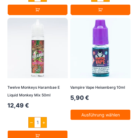
Hakuna
Tropika
Iced
E
E
Liquid
Liquid
Monkey
50ml
Mix
Menge
50ml
Menge
Twelve Monkeys Harambae E
Vampire Vape Heisenberg 10ml
Liquid Monkey Mix 50ml
5,90
€
12,49
€
Ausführung wählen
Twelve
–
+
Dieses
Monkeys
Harambae
Produkt
E