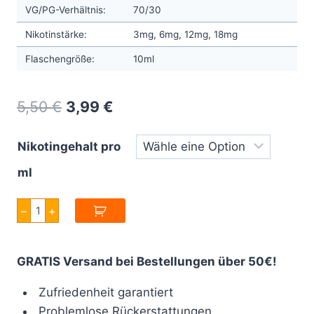
VG/PG-Verhältnis:
70/30
Nikotinstärke:
3mg, 6mg, 12mg, 18mg
Flaschengröße:
10ml
Original
Current
5,50
€
3,99
€
price
price
Nikotingehalt pro
was:
is:
ml
5,50 €.
3,99 €.
Halo
–
+
Prime
15
10ml
Menge
GRATIS Versand bei Bestellungen über 50€!
Zufriedenheit garantiert
Problemlose Rückerstattungen