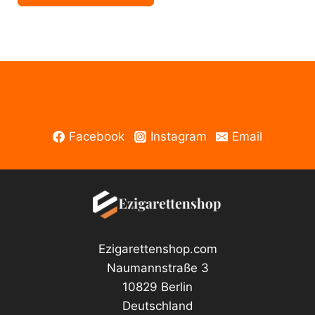
Liquid
weist
Monkey
mehrere
Mix
50ml
Varianten
Menge
auf.
Die
Optionen
können
Facebook
Instagram
Email
auf
der
Produktseite
gewählt
werden
Ezigarettenshop.com
Naumannstraße 3
10829 Berlin
Deutschland