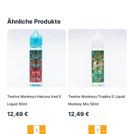
Ähnliche Produkte
Twelve Monkeys Hakuna Iced E
Twelve Monkeys Tropika E Liquid
Liquid 50ml
Monkey Mix 50ml
12,49
€
12,49
€
Twelve
Twelve
–
+
–
+
Monkeys
Monkeys